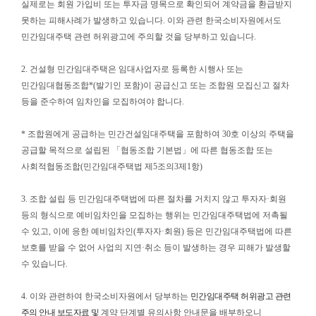
실제로는 회원 가입비 또는 투자금 명목으로 확인되어 계약금을 환급받지
못하는 피해사례가 발생하고 있습니다. 이와 관련 한국소비자원에서도
민간임대주택 관련 허위광고에 주의할 것을 당부하고 있습니다.
2. 건설형 민간임대주택은 임대사업자로 등록한 시행사 또는
민간임대협동조합*(발기인 포함)이 공급신고 또는 조합원 모집신고 절차
등을 준수하여 임차인을 모집하여야 합니다.
* 조합원에게 공급하는 민간건설임대주택을 포함하여 30호 이상의 주택을
공급할 목적으로 설립된 「협동조합 기본법」에 따른 협동조합 또는
사회적협동조합(민간임대주택법 제5조의3제1항)
3. 조합 설립 등 민간임대주택법에 따른 절차를 거치지 않고 투자자·회원
등의 형식으로 예비임차인을 모집하는 행위는 민간임대주택법에 저촉될
수 있고, 이에 응한 예비임차인(투자자·회원) 등은 민간임대주택법에 따른
보호를 받을 수 없어 사업의 지연·취소 등이 발생하는 경우 피해가 발생할
수 있습니다.
4. 이와 관련하여 한국소비자원에서 당부하는
민간임대주택 허위광고 관련
주의 안내 보도자료 및
계약 단계별 유의사항 안내문을 배부하오니