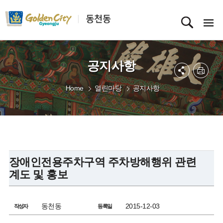
공지사항
Home
열린마당
공지사항
장애인전용주차구역 주차방해행위 관련
계도 및 홍보
동천동
2015-12-03
작성자
등록일