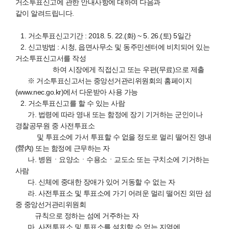
거소투표신고에 관한 안내사항에 대하여 다음과
같이 알려드립니다.
1. 거소투표신고기간 : 2018. 5. 22.(화) ~ 5. 26.(토) 5일간
2. 신고방법 : 시청, 읍면사무소 및 동주민센터에 비치되어 있는
거소투표신고서를 작성
하여 시장에게 직접신고 또는 우편(무료)으로 제출
※ 거소투표신고서는 중앙선거관리위원회의 홈페이지
(www.nec.go.kr)에서 다운받아 사용 가능
2. 거소투표신고를 할 수 있는 사람
가. 법령에 따라 영내 또는 함정에 장기 기거하는 군인이나
경찰공무원 중 사전투표소
및 투표소에 가서 투표할 수 없을 정도로 멀리 떨어진 영내
(營內) 또는 함정에 근무하는 자
나. 병원ㆍ요양소ㆍ수용소ㆍ교도소 또는 구치소에 기거하는
사람
다. 신체에 중대한 장애가 있어 거동할 수 없는 자
라. 사전투표소 및 투표소에 가기 어려운 멀리 떨어진 외딴 섬
중 중앙선거관리위원회
규칙으로 정하는 섬에 거주하는 자
마. 사전투표소 및 투표소를 설치할 수 없는 지역에