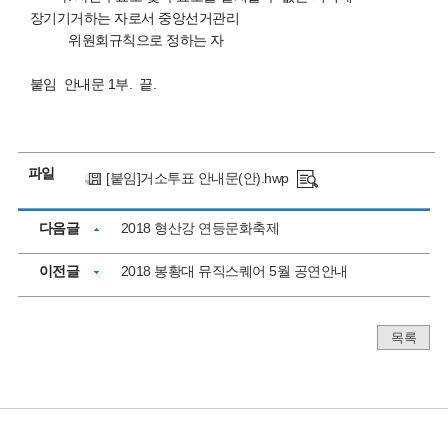
장기기거하는 자로서 중앙선거관리
위원회규칙으로 정하는 자
붙임 안내문 1부. 끝.
파일
[붙임]거소투표 안내문(안).hwp
다음글
2018 형산강 연등문화축제
이전글
2018 봉황대 뮤직스퀘어 5월 공연안내
목록