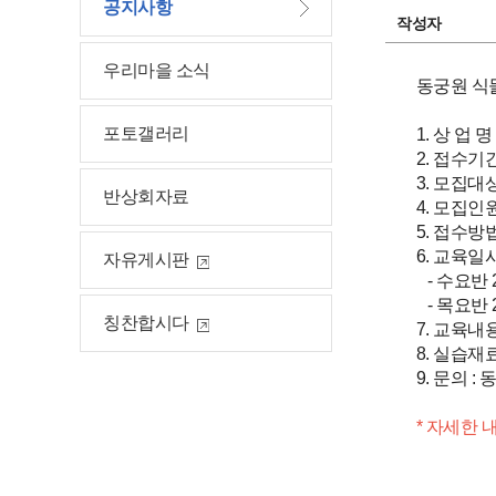
공지사항
작성자
우리마을 소식
동궁원 식
포토갤러리
1. 상 업 명 
2. 접수기간
3. 모집대
반상회자료
4. 모집인원
5. 접수방법
6. 교육일
자유게시판
- 수요반 20
- 목요반 20
칭찬합시다
7. 교육내
8. 실습재
9. 문의 :
* 자세한