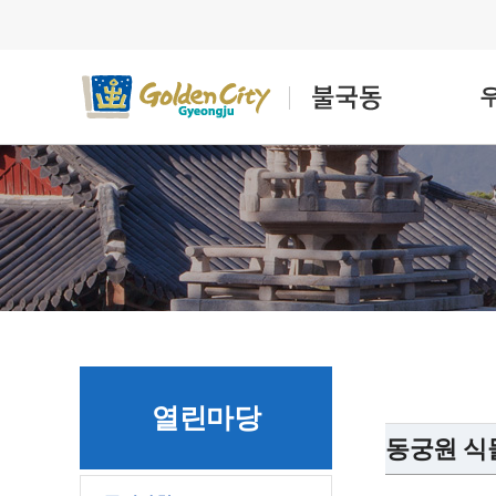
열린마당
동궁원 식