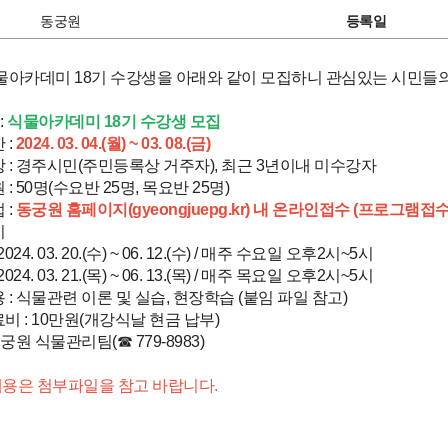
동궁원
등록일
물아카데미 18기 수강생을 아래와 같이 모집하니 관심있는 시민들의
:
식물아카데미 18기 수강생 모집
 :
2024. 03. 04.(월) ~ 03. 08.(금)
상 : 경주시민(주민등록상 거주자), 최근 3년이내 미수강자
 : 50명(수요반 25명, 목요반 25명)
 :
동궁원 홈페이지
(gyeongjuepg.kr)
내 온라인접수 (프로그램접수
시
24. 03. 20.(수) ~ 06. 12.(수) / 매주 수요일 오후2시~5시
24. 03. 21.(목) ~ 06. 13.(목) / 매주 목요일 오후2시~5시
용 : 식물관련 이론 및 실습, 현장학습 (붙임 파일 참고)
료비 : 10만원(개강식날 현금 납부)
 동궁원 식물관리팀(☎ 779-8983)
 내용은 첨부파일을 참고 바랍니다.