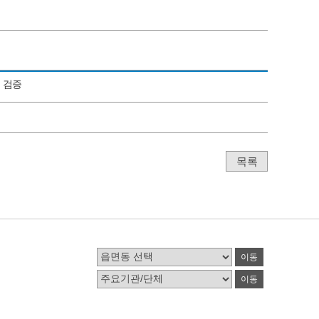
 검증
내
목록