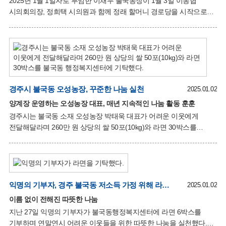
2025년 1월 1일자로 부임한 이채두 불국동장이 1월 3일 이동협
시의회의장, 정희택 시의원과 함께 정래 할머니 경로당을 시작으로
23개 경로당을 순차적으로 방문했다. 이번 방문에서는 어르신들에게
부임 인사를 전하며, 경로당에 필요한 물품(쌀, 라면 등)을 전달하고,
겨울철 안전하고 따뜻한 생활을 위한 지원을 약속했다. 또한,
어르신들의 불편 사항을 직접 청취하고, 독감 예방을 포함한 건강
관리에 각별히 유의해달라고 당부했다. 경로당 회장들은 이채두
동장의 방문에 감사의 뜻을 표하며, 불국동 발전을 위한 힘찬 박수로
경주시 불국동 오성농장, 꾸준한 나눔 실천
환영했다. 이채두 동장은 "어르신들과의 화합과 소통을 통해 행복하고
2025.01.02
살기 좋은 불국동을 만들기 위해 최선을 다하겠다"고 말했다.
양계장 운영하는 오성농장 대표, 매년 지속적인 나눔 활동 훈훈
경주시는 불국동 소재 오성농장 박태욱 대표가 어려운 이웃에게
전달해달라며 260만 원 상당의 쌀 50포(10kg)와 라면 30박스를
불국동 행정복지센터에 기탁했다고 2일 밝혔다. 지역에서 양계장을
운영하고 있는 오성농장 박태욱 대표는 매년 지속적인 나눔 활동을
통해 지역사회에 훈훈한 온기를 더하고 있다. 올해도 쌀과 라면 등
생필품을 준비해 어려운 이웃에게 도움을 손길을 내밀며 지역사회
사랑을 실천했다. 박태욱 대표는 “작은 정성이지만 저소득 가구에
익명의 기부자, 경주 불국동 저소득 가정 위해 라면 6박스 전달
2025.01.02
실질적인 도움이 되길 바라는 마음으로 준비했다”며, “앞으로도
이름 없이 전해진 따뜻한 나눔
지역사회를 위한 나눔 활동을 꾸준히 이어가겠다”고 말했다. 이채두
지난 27일 익명의 기부자가 불국동행정복지센터에 라면 6박스를
불국동장은 “기부 문화가 점점 자리 잡아가는 가운데, 오성농장의
기부하며 연말연시 어려운 이웃들을 위한 따뜻한 나눔을 실천했다.