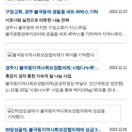
지원과 불국동 지역사회 개선을 위한 다양한 후원 활동을 이어오며
지역 화합에 기여하고 있다. 불국동 새마을회는 겨울철 난방이 어려운
구정교회, 경주 불국동에 생필품 세트 45박스 기탁
2024.12.23
가구를 돕는 지원뿐 아니라, 저소득 가구의 주거 환경 개선을 목표로
이웃사랑 실천으로 따뜻한 나눔 전해
“사랑의 집 짓기” 등 지속적인 나눔 활동을 펼치며 지역사회에 온정을
경주시 불국동에 위치한 구정교회가 지난 20일
더하고 있다. 박달규 불국동장은 “따뜻한 손길을 전해준 모든
불국동행정복지센터에 생필품 세트 45박스를 기탁하며 지역사회의
분들에게 감사드리며, 이불이 지역 내 어려운 이웃들에게
이웃사랑을 실천했다. 역사와 전통을 자랑하는 구정교회는 평소에도
어려운 이웃을 돕기 위한 다양한 봉사활동을 펼쳐왔다. 이날 장인대
목사와 관계자들은 “생필품이 추위와 어려움을 겪고 있는 이웃들에게
작은 위로가 되길 바란다”며 “앞으로도 함께 살아가는 사회를
만들어가기 위해 노력하겠다”고 말했다. 박달규 불국동장은
경주시 불국동지역사회보장협의체,‘사랑나누米’로 저소득 가구에 백미 50포 기탁
2024.12.12
“구정교회의 지속적인 나눔과 이웃사랑 실천에 감사드리며, 기탁받은
휴경지 경작 통한 지속적 쌀 나눔 사업
생필품은 어려운 이웃들에게 잘 전달해 따뜻한 겨울을 보낼 수 있도록
불국동지역사회보장협의체(공공위원장 박달규, 민간위원장 정연환)
하겠다”고 전했다. 기탁된 생필품은 지역 내 소외계층에게 전달되어
는 12월 10일 ‘사랑나누米’ 사업을 통해 백미(10kg) 50포를 관내
지역사회에 온정을 더할 예정이다.
저소득 가구에 기탁했다. ‘사랑나누米’ 사업은 지역사회보장협의체
위원들이 휴경지에서 직접 경작한 쌀을 저소득층 가정에 기부하는
방식으로 운영되고 있어 그 의미가 더욱 깊다.
불국동지역사회보장협의체는 지난해부터 이 사업을 추진해왔으며,
단발적인 행사가 아닌 지역사회 특화사업으로 자리 잡아 꾸준히
저소득층을 위한 쌀 나눔을 이어가고 있다. 정연환 민간위원장은
㈜장성골재, 불국동지역사회보장협의체에 성금 300만원 기탁
2024.12.06