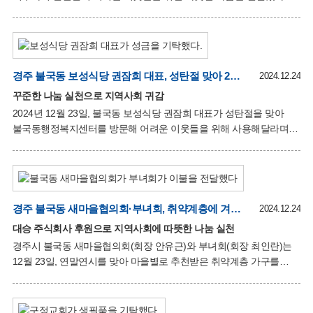
꾸준한 나눔이 주민들에게 큰 감동과 희망을 주고 있다”며, “이
기부자는 자신의 이름과 거주지 등 어떠한 정보도 밝히지 않은 채
“어려운 이웃들에게 전달해 달라”는 간단한 메시지만 남기고 자리를
떠났다. 박달규 불국동장은 “불국동에 따뜻한 마음이 계속 이어지고
있다”며 “기부자의 정성과 이웃을 생각하는 따뜻한 마음을 꼭 필요한
이웃들에게 잘 전달하겠다”고 감사의 뜻을 전했다. 이날 기부된
경주 불국동 보성식당 권잠희 대표, 성탄절 맞아 200만 원 기탁
2024.12.24
라면은 불국동 내 저소득 가구에 전달될 예정이다. 익명의 나눔은
꾸준한 나눔 실천으로 지역사회 귀감
지역사회를 더욱 훈훈하게 만들고 있다.
2024년 12월 23일, 불국동 보성식당 권잠희 대표가 성탄절을 맞아
불국동행정복지센터를 방문해 어려운 이웃들을 위해 사용해달라며
현금 200만 원을 기탁했다. 권잠희 대표는 매년 어려운 이웃을 위해
정기적으로 기부금을 전달하며, 지역사회를 위한 나눔 활동을 꾸준히
이어오고 있다. 권 대표는 “작은 정성으로 매달 10만 원씩 적금을 들어
마련한 금액을 기부했다”며 꾸준한 나눔으로 지역사회의 귀감이 되고
있다. 박달규 불국동장은 “모두가 어려운 시기에 나눔 문화 확산에
경주 불국동 새마을협의회·부녀회, 취약계층에 겨울 이불 전달
2024.12.24
앞장서 주셔서 감사드린다”며, “기탁된 성금은 사회복지공동모금회를
대승 주식회사 후원으로 지역사회에 따뜻한 나눔 실천
통해 관내 어려운 이웃들에게 소중히 전달하겠다”고 말했다.
경주시 불국동 새마을협의회(회장 안유근)와 부녀회(회장 최인란)는
12월 23일, 연말연시를 맞아 마을별로 추천받은 취약계층 가구를
방문해 겨울 이불을 전달하며 따뜻한 나눔의 뜻을 전했다. 이번
행사는 대승 주식회사(회장 백승협)가 겨울 이불 25채를 기부하며
이루어졌다. 대승 주식회사는 이번 기부 외에도 경로 효도 잔치