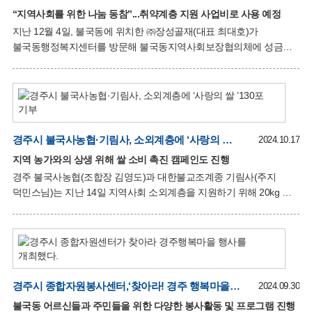
“지역사회 저소득층 가구에 위원들이 직접 경작한 쌀을 전달할 수
“지역사회를 위한 나눔 동참”...취약계층 지원 사업비로 사용 예정
있어 매우 뜻깊다”며 기쁨을 전했다. 박달규 공공위원장도 “민·관이
지난 12월 4일, 불국동에 위치한 ㈜장성골재(대표 최대호)가
협력하여 지역 내 취약계층을 지속적으로 지원하고 자립할 수 있는
불국동행정복지센터를 방문해 불국동지역사회보장협의체에 성금
기반을 마련하는 데 힘
300만원을 기탁했다. 불국동지역사회보장협의체는
주거환경개선사업, 의료비 지원, 생필품 지원 등 다양한
지역사회공헌활동을 통해 취약계층을 돕는 데 힘쓰고 있다. 최대호
대표는 “지역사회를 위한 뜻깊은 사업에 동참하고자 협의체에
기탁하게 되었다”며 기부의 취지를 밝혔다. 정연환 민간위원장은
“지역사회를 위해 아낌없이 기부해 주신 최대호 대표님께 진심으로
경주시 불국사농협·기림사, 소외계층에 ‘사랑의 쌀 ’130포 기부
2024.10.17
감사드리며, 더욱 적극적으로 지역사회를 위해 노력하겠다”고 말했다.
지역 농가와의 상생 위해 쌀 소비 촉진 캠페인도 진행
박달규 공공위원장은 “협의체 사업에 관심을 가지고 지원해 주셔서
경주 불국사농협(조합장 김영도)과 대한불교조계종 기림사(주지
감사드린다”며, “기탁금을 바탕으로 저소득가정을 돕기 위한 다양한
덕민스님)는 지난 14일 지역사회 소외계층을 지원하기 위해 20kg 쌀
사업이 지속적으로 이루어질 수 있도록 최
130포를 불국동행정복지센터에 기부했다. 지난 9월에도 쌀 소비
감소로 어려움을 겪는 농가의 소득을 증대하고자 가래떡 나눔 행사와
아침밥 먹기 캠페인 등 쌀 소비 촉진 활동을 펼쳤다. 이 행사들은 소외
계층을 돕고 지역 농가와의 상생을 도모하는 취지로 진행되었으며, 큰
호응을 얻었다. 김영도 조합장은 “이번 나눔이 저소득층과 지역
농가에 조금이나마 도움이 되기를 바라며, 앞으로도 지속적인 나눔
경주시 종합자원봉사센터,‘찾아라! 경주 행복마을’행사 성황리에 개최
2024.09.30
활동을 이어가겠다” 고 밝혔다. 박달규 불국동장은 “쌀 생산 농가와
불국동 어르신들과 주민들을 위한 다양한 봉사활동 및 프로그램 진행