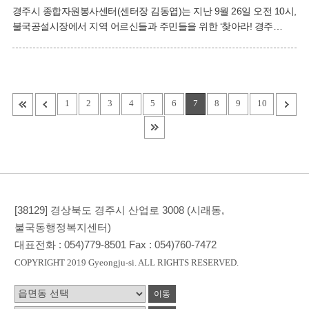
지역 경제 활성화를 위해 나눔을 실천해 주신 불국사농협과 기림사에
경주시 종합자원봉사센터(센터장 김동엽)는 지난 9월 26일 오전 10시,
감사드린다”며, “기부된 쌀은 도움이 필요한 이웃
불국공설시장에서 지역 어르신들과 주민들을 위한 ‘찾아라! 경주
행복마을’ 행사를 성황리에 개최했다. 이 행사는 경주시 내 소외된
주민들과 어르신들을 대상으로, 다양한 자원 봉사활동을 통해
공동체의 따뜻한 나눔과 화합을 실천하고자 마련된 것이다.
어르신들을 위한 돋보기 나눔, 계명대학교 경주동산병원의 기초 건강
검진, 커피 시음회와 윷높이 등의 프로그램이 진행되었으며, 불국동
1
2
3
4
5
6
7
8
9
10
새마을부녀회는 참석한 주민들에게 무료 급식을 제공해 큰 호응을
얻었다 김동엽 경주시 종합자원봉사센터장은 “찾아가는 자원봉사
활동을 통해 지역 어르신들의 건강과 행복을 챙기고, 더불어 사는
공동체 문화를 확산시키고자 한다”며, “앞으로도 자원봉사 활동을
통해 경주
[38129] 경상북도 경주시 산업로 3008 (시래동,
불국동행정복지센터)
대표전화 :
054)779-8501
Fax :
054)760-7472
COPYRIGHT 2019 Gyeongju-si. ALL RIGHTS RESERVED.