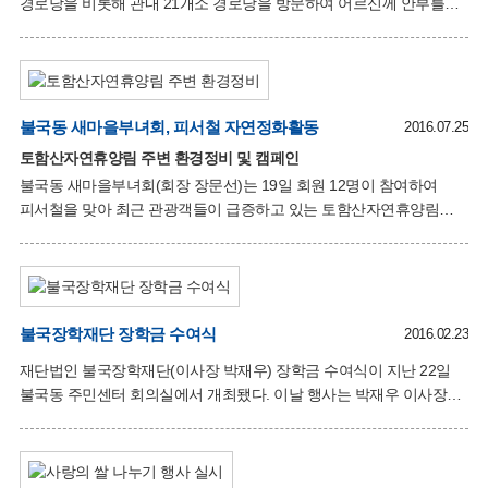
경로당을 비롯해 관내 21개소 경로당을 방문하여 어르신께 안부를
여쭙고 경로당 이용에 불편이 없는지를 살폈다. 박귀룡 시의원과 함께
어르신들을 찾아 수박을 전달하고 냉방시설을 점검하는 등
어르신들의 건강을 살폈으며, 오후 정오부터 한낮 무더위에는
영농이나 외출 등을 자제하고 무더위 쉼터로 지정된 경로당을 많이
이용해 줄 것을 홍보했다. 또한 당분간 무더위가 계속 이어질
불국동 새마을부녀회, 피서철 자연정화활동
2016.07.25
예정으로 여러 가지 안전사고를 대비하여 여름 무더위를 잘 이겨낼 수
토함산자연휴양림 주변 환경정비 및 캠페인
있는 건강유지 방법 등을 안내하고 폭염에도 건강하고 행복하게
불국동 새마을부녀회(회장 장문선)는 19일 회원 12명이 참여하여
지내시기를 기원하며, 경로당 이용에 건의사항 등을 청취했다.
피서철을 맞아 최근 관광객들이 급증하고 있는 토함산자연휴양림
어르신들은 “바쁜 업무에도 늘 잊지 않고 경로당을 방문하여
주변으로 자연정화활동을 실시했다. 이날 자연정화활동은 관광객들의
불편사항을 청취․개선하여 주어
안전하고 쾌적한 보행로 확보를 위하여 휴양림 진입로와 숲길구간에
쓰레기 수거활동을 펼쳤다. 또한 차량통행이 많은 토함산 삼거리에
환경정화 현수막을 설치하고 자연정화 캠페인을 실시하였다. 장문선
새마을부녀회장은 “여름 휴가철을 맞아 세계문화유산인 불국사,
불국장학재단 장학금 수여식
2016.02.23
석굴암과 토함산을 찾는 관광객들이 즐겁고 쾌적하게 다녀가시기
재단법인 불국장학재단(이사장 박재우) 장학금 수여식이 지난 22일
바란다”고 전했다.
불국동 주민센터 회의실에서 개최됐다. 이날 행사는 박재우 이사장과
불국장학재단 회원 등 50여명이 참석한 가운데, 어려운 여건 속에서도
열심히 학업에 정진하는 모범적인 학생 20명에게 각각 50만원의
장학금을 전달했다. 불국장학재단은 지역사회 및 국가발전에