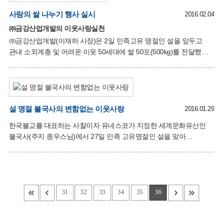
이바지할 인재를 육성하는데 기여코자 이사장이 사재를 출연, 1993년
7월에 설립되어 현재까지 23회에 걸쳐 지역 중․ 고․대학생 387명에게
사랑의 쌀 나누기 행사 실시
2016.02.04
총 1억5천만원의 장학금을 지급해 오고 있다. 윤상훈 불국동장은
㈜금강산업개발의 이웃사랑실천
“어려운 여건속에서 지역 인재육성에 힘써주시는 불국장학재단에
㈜금강산업개발(이재하 사장)은 2일 민족고유 명절인 설을 앞두고
감사의 뜻을 전하고, 내고장 발전을 위해 자신이 처한 자리에서
관내 소외계층 및 어려운 이웃 50세대에 쌀 50포(500kg)를 전달했다.
최선을 다하라는 박재우 이사장의 뜻을 마음깊이 새겨, 앞으로
㈜금강산업개발은 직원 10여명으로 구성되어 있으며 빌라, 원룸 등
건설업 회사로, 영업이익을 어려운 이웃을 위해 매년 기부하고
있으며, 이번 쌀 나누기행사 외에도 소년소녀가정지원, 독거노인지원
등 지역민을 위해 지속적인 선행을 이어오고 있는 모범적인 기업으로
타 기업의 본보기가 되고 있다. 윤상훈 불국동장은 “어려운 이웃들이
설 명절 불국사의 변함없는 이웃사랑
2016.01.29
명절을 따뜻하게 보낼 수 있도록 지원을 아끼지 않는 ㈜금강산업개발
한국불교를 대표하는 사찰이자 유네스코가 지정한 세계문화유산인
이재하 사장님을 비롯한 직원들의 따뜻한 마음에 감사를 전하며
불국사(주지 종우스님)에서 27일 민족 고유명절인 설을 맞아
앞으로도 지속적으로 봉사해주실 것”을 당부했다.
불국동주민센터를 방문하여 소년소녀가정 및 독거노인세대 등 어려운
이웃에게 전해달라며 농협상품권 300만원(10만 원권 30장)을
기탁했다. 불국사에서는 매년 명절과 석가탄신일마다 지역의
소외계층에 정기적으로 성금을 기탁하여 오고 있으며, 올해도
어김없이 독거노인 등 지역의 복지사각지대 사랑을 베풀어 오고 있다.
31
32
33
34
35
36
종우스님은 “붉은 원숭이해를 맞아 명절 설에 힘들게 지내시는 어려운
이웃들에게 조금이라도 위로가 되어 부처님의 자비가 온 누리에 퍼져