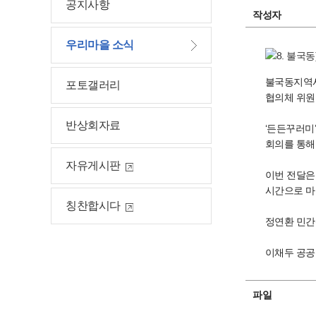
공지사항
작성자
우리마을 소식
불국동지역사
포토갤러리
협의체 위원
반상회자료
‘든든꾸러미
회의를 통해
자유게시판
이번 전달은
시간으로 마
칭찬합시다
정연환 민간
이채두 공공
파일