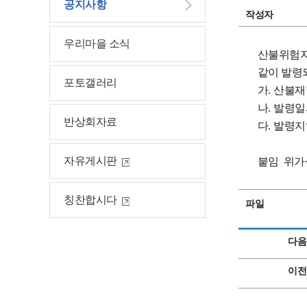
공지사항
작성자
우리마을 소식
산불위험지
같이 발령
포토갤러리
가
.
산불재
나
.
발령일
반상회자료
다
.
발령지
자유게시판
붙임 위가
칭찬합시다
파일
다음
이전