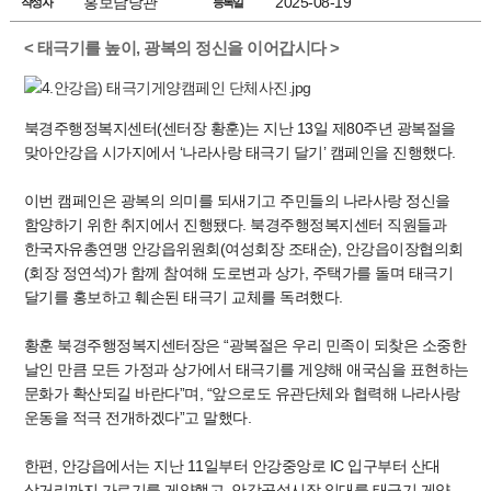
홍보담당관
2025-08-19
작성자
등록일
< 태극기를 높이, 광복의 정신을 이어갑시다 >
북경주행정복지센터(센터장 황훈)는 지난 13일 제80주년 광복절을
맞아안강읍 시가지에서 ‘나라사랑 태극기 달기’ 캠페인을 진행했다.
이번 캠페인은 광복의 의미를 되새기고 주민들의 나라사랑 정신을
함양하기 위한 취지에서 진행됐다. 북경주행정복지센터 직원들과
한국자유총연맹 안강읍위원회(여성회장 조태순), 안강읍이장협의회
(회장 정연석)가 함께 참여해 도로변과 상가, 주택가를 돌며 태극기
달기를 홍보하고 훼손된 태극기 교체를 독려했다.
황훈 북경주행정복지센터장은 “광복절은 우리 민족이 되찾은 소중한
날인 만큼 모든 가정과 상가에서 태극기를 게양해 애국심을 표현하는
문화가 확산되길 바란다”며, “앞으로도 유관단체와 협력해 나라사랑
운동을 적극 전개하겠다”고 말했다.
한편, 안강읍에서는 지난 11일부터 안강중앙로 IC 입구부터 산대
삼거리까지 가로기를 게양했고, 안강공설시장 일대를 태극기 게양