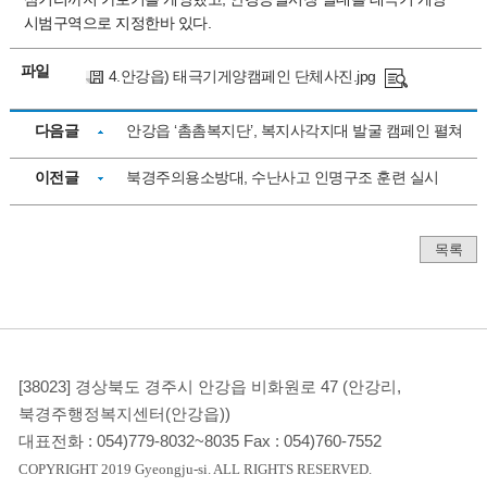
시범구역으로 지정한바 있다.
파일
4.안강읍) 태극기게양캠페인 단체사진.jpg
다음글
안강읍 ‘촘촘복지단’, 복지사각지대 발굴 캠페인 펼쳐
이전글
북경주의용소방대, 수난사고 인명구조 훈련 실시
목록
[38023] 경상북도 경주시 안강읍 비화원로 47 (안강리,
북경주행정복지센터(안강읍))
대표전화 :
054)779-8032~8035
Fax :
054)760-7552
COPYRIGHT 2019 Gyeongju-si. ALL RIGHTS RESERVED.