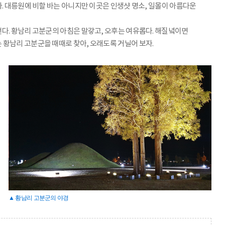
. 대릉원에 비할 바는 아니지만 이곳은 인생샷 명소, 일몰이 아름다운
다. 황남리 고분군의 아침은 말갛고, 오후는 여유롭다. 해질녘이면
 황남리 고분군을 때때로 찾아, 오래도록 거닐어 보자.
▲ 황남리 고분군의 야경