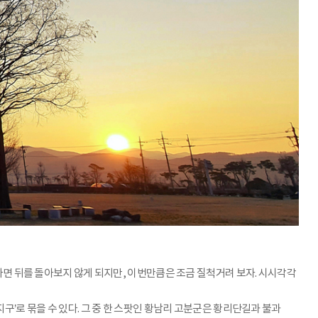
렀다면 뒤를 돌아보지 않게 되지만, 이번만큼은 조금 질척거려 보자. 시시각각
구’로 묶을 수 있다. 그 중 한 스팟인 황남리 고분군은 황리단길과 불과