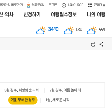
황리단길 바로가기
경주로ON
로그인
LANGUAGE
전체메뉴
산·역사
신청하기
여행필수정보
나의 여행
34
℃
내일
모레
문화관광 통합검색
BEST
인기검색어
1
황리단길
2
포토스팟
3
실시간경주
오늘의 날씨
8월 경주, 취향맞춤 피서
7월 경주, 여름 놀이터
34
℃
내일
’
2월, 무해한 경주
1월, 새로운 시작