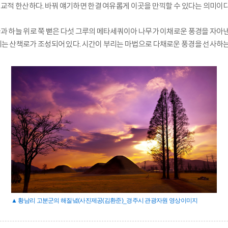
비교적 한산하다. 바꿔 얘기하면 한결 여유롭게 이곳을 만끽할 수 있다는 의미이다
과 하늘 위로 쭉 뻗은 다섯 그루의 메타세쿼이아 나무가 이채로운 풍경을 자아낸
는 산책로가 조성되어 있다. 시간이 부리는 마법으로 다채로운 풍경을 선사하는
▲ 황남리 고분군의 해질녘(사진제공(김환준)_경주시 관광자원 영상이미지