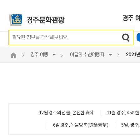
경주 
이달의 추천여행지
음식점
전체
특산품
이달의 축제 및 행사
세계문화유산
문화관광해설신청
여행도우미
투어플랜
권역별 관광지
카페&찻집
호텔
경주의 빵
정기 축제 행사 안내
경주의 역사
황성공원 숲체험 신청
교통정보
스크랩 리스트
경주 여행
이달의 추천여행지
2021
여행코스추천
향토음식 별채반
콘도
경주의 다양한 술
공연전시 정보
분류별 국가유산
신라대종타종체험신청
경주로ON
여행공유
국가유산·역사
여행필수정보
경주 여행
나의 여행
문화행사
신청하기
음식
숙박
쇼핑
테마여행
경주한우
한옥호텔
전통시장
관광지도신청
경주의 자연
착한가격업소
오토캠핑,야영장
기념품가게
관광지도미리보기
체험과레져
게스트하우스·펜션
경주몰
사적지 길라잡이 미리보
투어프로그램
공공시설
스탬프투어 완료 기념품 
12월 경주의 선물, 온전한 휴식
영상으로보는경주
관광책자 e-book
11월 경주, 화려
경주 단체관광 인센티브 
6월 경주, 녹음방초(綠陰芳草)
5월, 경주