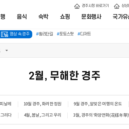
경주시청 바로가기
상상
여행
음식
숙박
쇼핑
문화행사
국가유
영상 속 경주
#
황리단길
#
포토스팟
#
디저트
년
2월, 무해한 경주
기
신청
한 피날레
10월 경주, 화려한 정원
9월 경주, 알맞은 여행의 온도
지급
, 그리다
4월, 봄날, 그리고 우리
3월, 경주의 ‘화양연화(花樣年華)