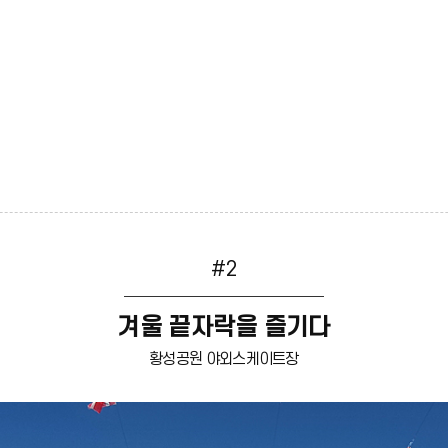
#2
겨울 끝자락을 즐기다
황성공원 야외스케이트장