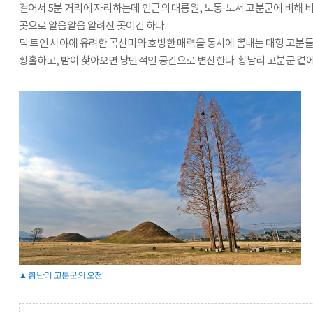
걸어서 5분 거리에 자리하는데 인근의 대릉원, 노동·노서 고분군에 비해 
곳으로 알음알음 알려진 곳이긴 하다.
탁 트인 시야에 유려한 곡선미와 호방한 매력을 동시에 뽐내는 대형 고분들
황홀하고, 밤이 찾아오면 낭만적인 공간으로 변신한다. 황남리 고분군 곁에
▲ 황남리 고분군의 오전