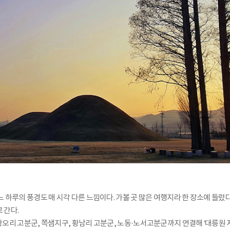
느 하루의 풍경도 매 시각 다른 느낌이다. 가볼 곳 많은 여행지라 한 장소에 들
 간다.
황오리 고분군, 쪽샘지구, 황남리 고분군, 노동·노서고분군까지 연결해 ‘대릉원 지