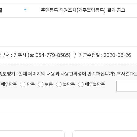
글
주민등록 직권조치(거주불명등록) 결과 공고
부서 : 경주시 (☎ 054-779-8585)
/
최근수정일 : 2020-06-26
족도평가
현재 페이지의 내용과 사용편의성에 만족하십니까? 조사결과는
매우만족
만족
보통
불만족
매우불만족