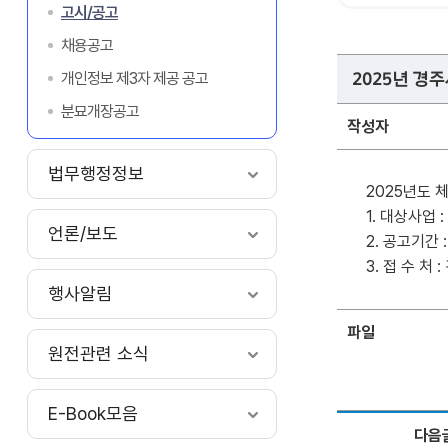
고시/공고
채용공고
개인정보 제3자 제공 공고
2025년 경
분묘개장공고
작성자
법무행정정보
2025년도 
1. 대상사업
언론/보도
2. 공고기간 : 2
3. 접 수 처
행사알림
파일
원전관련 소식
E-Book모음
다음