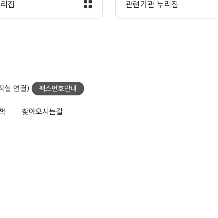
누리집
관련기관 누리집
당직실 연결)
팩스번호안내
책
찾아오시는길