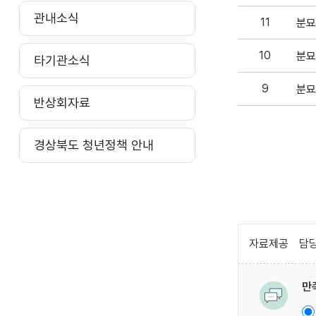
관내소식
11
분묘
10
분묘
타기관소식
9
분묘
반상회자료
경상북도 청년정책 안내
자료제공
담당
만