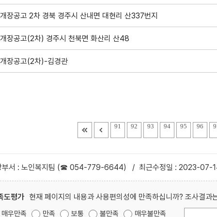
개장공고 2차 경북 경주시 산내면 대현리 산337번지
개장공고(2차) 경주시 천북면 화산리 산48
개장공고(2차)-김경관
91
92
93
94
95
96
9
부서 : 노인복지팀 (☎ 054-779-6644)
/
최근수정일 : 2023-07-1
족도평가
현재 페이지의 내용과 사용편의성에 만족하십니까? 조사결과는
매우만족
만족
보통
불만족
매우불만족