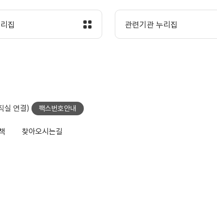
누리집
관련기관 누리집
당직실 연결)
팩스번호안내
책
찾아오시는길