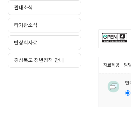
관내소식
타기관소식
반상회자료
경상북도 청년정책 안내
자료제공
담당
만