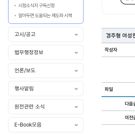
시정소식지 구독신청
알아두면 도움되는 제도와 시책
고시/공고
경주형 여성친
작성자
법무행정정보
언론/보도
행사알림
파일
다음
원전관련 소식
이전
E-Book모음