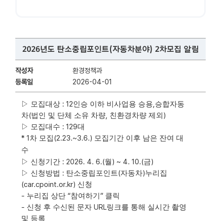
2026년도 탄소중립포인트(자동차분야) 2차모집 알림
작성자
환경정책과
등록일
2026-04-01
: 12
,
▷
모집대상
인승 이하 비사업용 승용
승합자동
(
,
)
차
법인 및 단체 소유 차량
친환경차량 제외
: 129
▷
모집대수
대
* 1
(2.23.~3.6.)
차 모집
모집기간 이후 남은 잔여 대
수
: 2026. 4. 6.(
) ~ 4. 10.(
)
▷
신청기간
월
금
:
(
)
▷
신청방법
탄소중립포인트
자동차
누리집
(car.cpoint.or.kr)
신청
-
“
”
누리집 상단
참여하기
클릭
-
URL
신청 후 수신된 문자
링크를 통해 실시간 촬영
및 등록