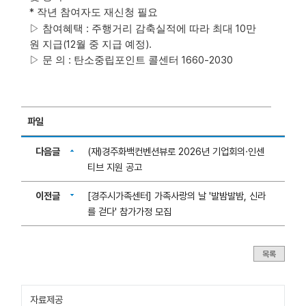
*
작년 참여자도 재신청 필요
:
10
▷
참여혜택
주행거리 감축실적에 따라 최대
만
(12
).
원 지급
월 중 지급 예정
:
1660-2030
▷
문 의
탄소중립포인트 콜센터
파일
다음글
(재)경주화백컨벤션뷰로 2026년 기업회의·인센
티브 지원 공고
이전글
[경주시가족센터] 가족사랑의 날 '발밤발밤, 신라
를 걷다' 참가가정 모집
목록
자료제공