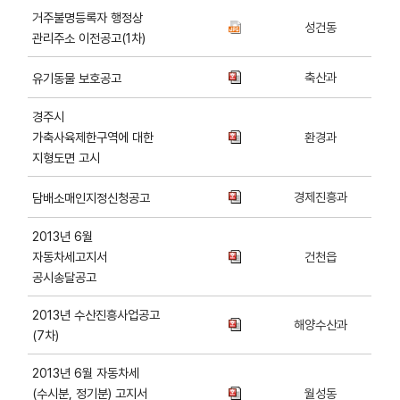
거주불명등록자 행정상
성건동
관리주소 이전공고(1차)
축산과
유기동물 보호공고
경주시
가축사육제한구역에 대한
환경과
지형도면 고시
경제진흥과
담배소매인지정신청공고
2013년 6월
자동차세고지서
건천읍
공시송달공고
2013년 수산진흥사업공고
해양수산과
(7차)
2013년 6월 자동차세
(수시분, 정기분) 고지서
월성동