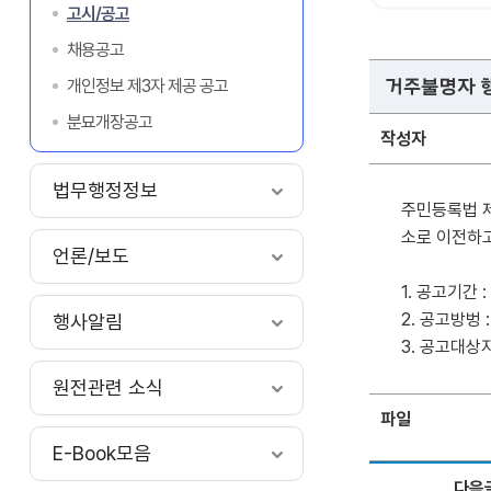
고시/공고
채용공고
개인정보 제3자 제공 공고
거주불명자 행
분묘개장공고
작성자
법무행정정보
주민등록법 
소로 이전하
언론/보도
1. 공고기간 : 2
2. 공고방벙 
행사알림
3. 공고대상
원전관련 소식
파일
E-Book모음
다음