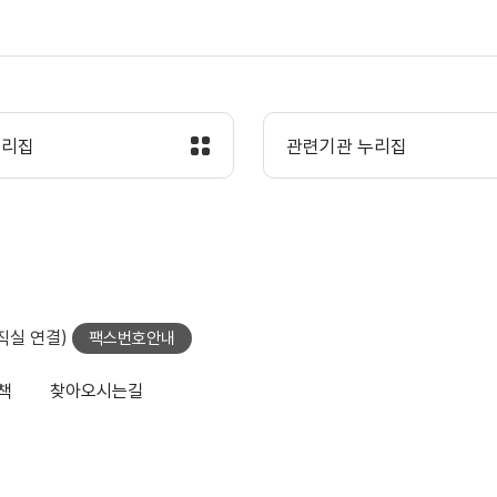
누리집
관련기관 누리집
당직실 연결)
팩스번호안내
책
찾아오시는길