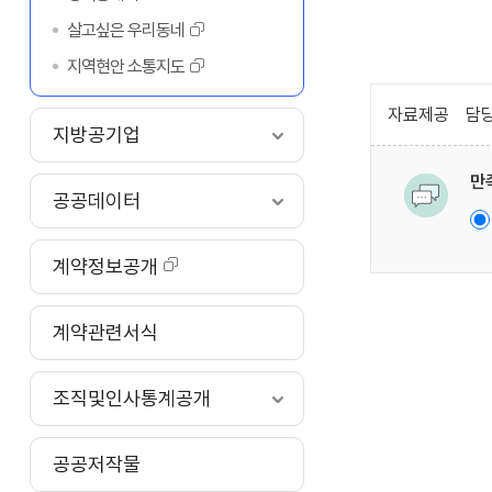
살고싶은 우리동네
지역현안 소통지도
자료제공
담당
지방공기업
만
공공데이터
계약정보공개
계약관련서식
조직및인사통계공개
공공저작물