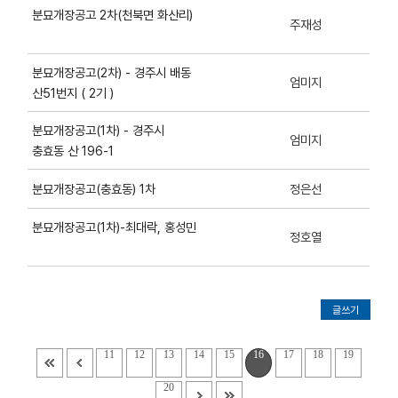
분묘개장공고 2차(천북면 화산리)
주재성
분묘개장공고(2차) - 경주시 배동
엄미지
산51번지 ( 2기 )
분묘개장공고(1차) - 경주시
엄미지
충효동 산 196-1
정은선
분묘개장공고(충효동) 1차
분묘개장공고(1차)-최대락, 홍성민
정호열
글쓰기
11
12
13
14
15
16
17
18
19
20