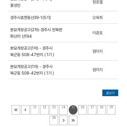
정호열
홍성민
오옥희
경주시효현동산39-1(5기)
분묘개장공고(2차)-경주시 천북면
이광호
화산리 산194
분묘개장공고(1차) - 경주시
엄미지
북군동 508-47번지 ( 1기 )
분묘개장공고(1차) - 경주시
엄미지
북군동 508-42번지 ( 1기 )
글쓰기
11
12
13
14
15
16
17
18
19
20