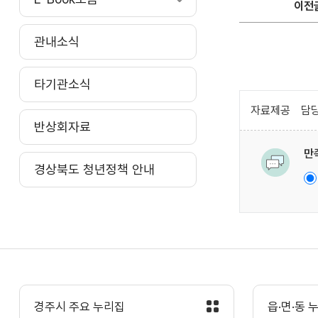
이전
관내소식
타기관소식
자료제공
담당
반상회자료
만
경상북도 청년정책 안내
경주시 주요 누리집
읍·면·동 