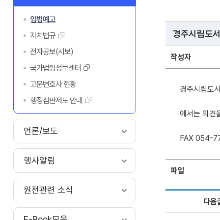
입법예고
경주시립도서
자치법규
전자공보(시보)
작성자
국가법령정보센터
고문변호사 현황
경주시립도서
행정심판제도 안내
에서는 의견을
언론/보도
FAX 054-7
행사알림
파일
원전관련 소식
다음
E-Book모음