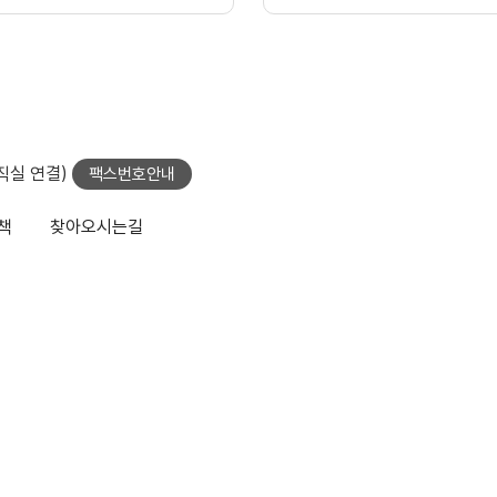
당직실 연결)
팩스번호안내
책
찾아오시는길