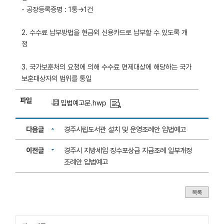
- 공장등록증명 : 1통→1건
2. 수수료 납부방법을 현금외 신용카드로 납부할 수 있도록 개
정
3. 국가보훈처의 요청에 의해 수수료 면제대상에 해당하는 국가
보훈대상자의 범위를 통일
파일
입법예고문.hwp
다음글
경주시립도서관 설치 및 운영조례안 입법예고
이전글
경주시 지방세입 징수포상금 지급조례 일부개정
조례안 입법예고
목록