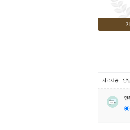
기
자료제공
담당
만