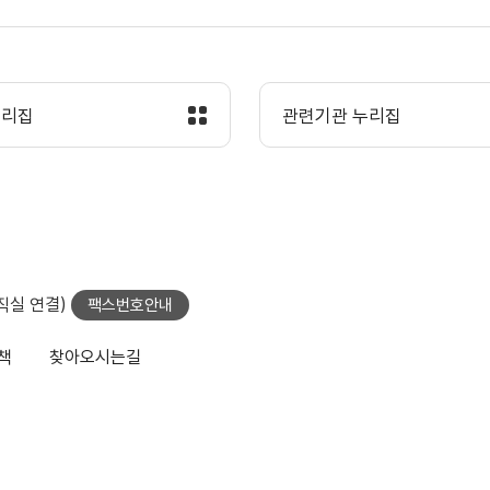
누리집
관련기관 누리집
당직실 연결)
팩스번호안내
책
찾아오시는길