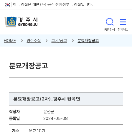
이 누리집은 대한민국 공식 전자정부 누리집입니다.
통합검색
전체메뉴
HOME
경주소식
고시/공고
분묘개장공고
분묘개장공고
분묘개장공고(2차)_경주시 현곡면
작성자
윤선균
등록일
2024-05-08
기수
분묘 10기