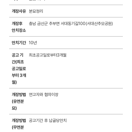
개장사유
분묘정리
개장후
충남 금산군 추부면 서대동기길100(서대산추모공원)
안치장소
안치기간
10년
공고 기
최초공고일로부터3개월
간(최초
공고일로
부터 3개
월)
개장방법
연고자와 협의이장
(유연분
묘)
개장방법
공고기간 후 납골당안치
(무연분