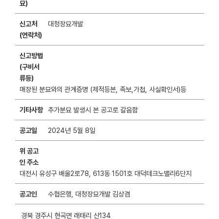
묘)
신고처
대청장묘개발
(연락처)
신고방법
(구비서
류등)
매장된 분묘와의 관계증명 (제적등본, 족보,가첩, 사실확인서)등
기타사항
추가분묘 발생시 본 공고로 갈음함
공고일
2024년 5월 8일
위 공고
인 주소
대전시 유성구 배울2로78, 613동 1501호 대덕테크노밸리6단지
공고인
수협은행, 대청장묘개발 김상겸
경북 경주시 현곡면 래태리 산134