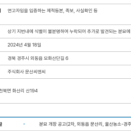
서
연고자임을 입증하는 제적등본, 족보, 사실확인 등
상기 지번내에 식별이 불분명하여 누락되어 추가로 발견되는 분묘에
2024년 4월 18일
경북 경주시 외동읍 모화산단길 6
주식회사 문산씨앤씨
천북면 화산리 산194
글
분묘 개장 공고(2차, 외동읍 문산리, 울산농소-