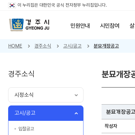
이 누리집은 대한민국 공식 전자정부 누리집입니다.
민원안내
시민참여
살
HOME
경주소식
고시/공고
분묘개장공고
경주소식
분묘개장
시정소식
분묘개장공고(
고시/공고
작성자
입찰공고