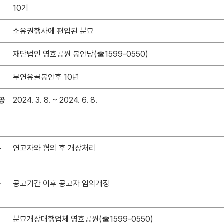
10기
소유권행사에 편입된 분묘
소
재단법인 영호공원 봉안당(☎1599-0550)
무연유골봉안후 10년
공
2024. 3. 8. ~ 2024. 6. 8.
분
연고자와 협의 후 개장처리
분
공고기간 이후 공고자 임의개장
분묘개장대행업체 영호공원(☎1599-0550)