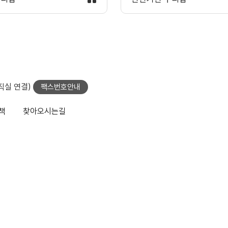
당직실 연결)
팩스번호안내
책
찾아오시는길