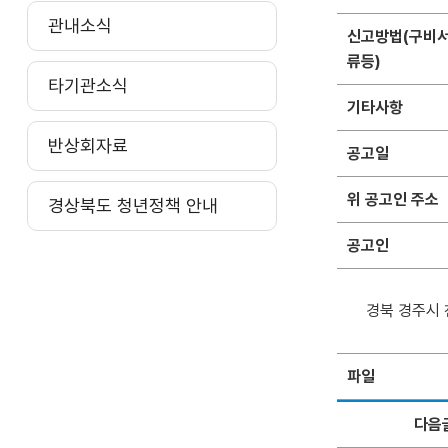
관내소식
신고방법(구비
류등)
타기관소식
기타사항
반상회자료
공고일
위 공고인 주소
경상북도 청년정책 안내
공고인
경북 경주시 
파일
다음