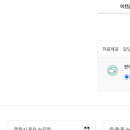
이전
자료제공
담당
만
경주시 주요 누리집
읍·면·동 