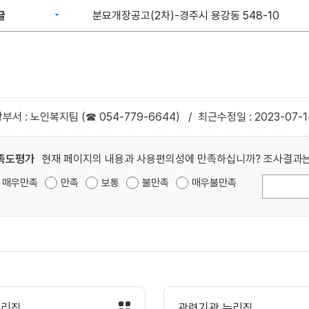
글
분묘개장공고(2차)-경주시 용강동 548-10
부서 : 노인복지팀 (☎ 054-779-6644)
/
최근수정일 : 2023-07-1
족도평가
현재 페이지의 내용과 사용편의성에 만족하십니까? 조사결과는
매우만족
만족
보통
불만족
매우불만족
누리집
관련기관 누리집