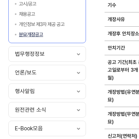
고시/공고
기수
채용공고
개장사유
개인정보 제3자 제공 공고
개장후 안치장
분묘개장공고
안치기간
법무행정정보
공고 기간(최초 
고일로부터 3개
언론/보도
월)
행사알림
개장방법(유연
묘)
원전관련 소식
개장방법(무연
묘)
E-Book모음
신고처(연락처)