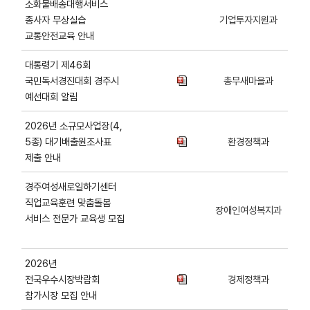
소화물배송대행서비스
종사자 무상실습
기업투자지원과
교통안전교육 안내
대통령기 제46회
국민독서경진대회 경주시
총무새마을과
예선대회 알림
2026년 소규모사업장(4,
5종) 대기배출원조사표
환경정책과
제출 안내
경주여성새로일하기센터
직업교육훈련 맞춤돌봄
장애인여성복지과
서비스 전문가 교육생 모집
2026년
전국우수시장박람회
경제정책과
참가시장 모집 안내