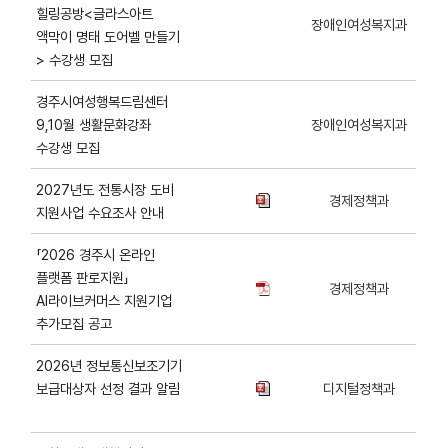
힐링공방<글라스아트
장애인여성복지과
액막이 명태 도어벨 만들기
> 수강생 모집
경주시여성행복드림센터
9,10월 생활문화강좌
장애인여성복지과
수강생 모집
2027년도 전통시장 도비
경제정책과
지원사업 수요조사 안내
「2026 경주시 온라인
플랫폼 판로지원」
경제정책과
AI라이브커머스 지원기업
추가모집 공고
2026년 정보통신보조기기
보급대상자 선정 결과 알림
디지털정책과