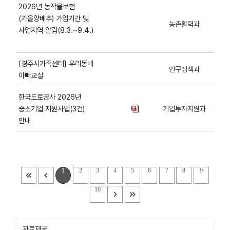
2026년 농작물보험
(가을양배추) 가입기간 및
농촌활력과
사업지역 알림(8.3.~9.4.)
[경주시가족센터] 우리동네
인구정책과
아빠교실
한국도로공사 2026년
중소기업 지원사업(3건)
기업투자지원과
안내
1
2
3
4
5
6
7
8
9
10
자료제공