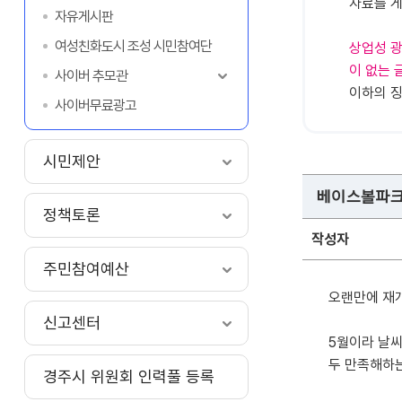
자료를 
자유게시판
여성친화도시 조성 시민참여단
상업성 광
이 없는 
사이버 추모관
이하의 징
사이버무료광고
시민제안
베이스볼파크
정책토론
작성자
주민참여예산
오랜만에 재
신고센터
5월이라 날씨
두 만족해하는
경주시 위원회 인력풀 등록