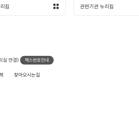
누리집
관련기관 누리집
당직실 연결)
팩스번호안내
책
찾아오시는길