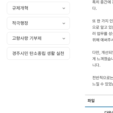
특히 중간에 
규제개혁
다.
또 한 가지 
적극행정
으로 알고 있
러 업무를 성
고향사랑 기부제
위해 애써주
다만, 개선되
경주시민 탄소중립 생활 실천
게 느껴졌습니
니다.
전반적으로는
느낄 수 있었
파일
다음