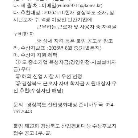
나
.
제 출 처
:
이메일
(eumsu9711@korea.kr)
다
.
추천대상
: 2026.5.11.
현재 경상북도 소재
,
상
시근로자 수
50
명 이상인 민간기업에
근무하는 근로자 및 사용자 중 자격을
구비한 자
※
상세 자격 등은 붙임 공고문 참조
라
.
수상자발표
: 2026
년
8
월 중
(
개별통지
)
마
.
수상자 지원 혜택
①
도 중소기업 육성자금
(
경영안정
·
시설설비자
금
)
우대
②
해외 산업 시찰 시 우선 선정
③
경상북도 근로자 자녀 학자금 지원대상자 우
선 추천
(
수상자만 해당
)
문의 : 경상북도 산업평화대상 준비사무국 054-
757-5443
붙임 제
29
회 경상북도 산업평화대상 수상후보자
접수 공고
1
부
.
끝
.