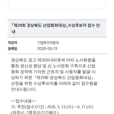
「제29회 경상북도 산업평화대상」수상후보자 접수 안
내
작성자
기업투자지원과
등록일
2026-05-13
경상북도 공고 제
2026-942
호에 따라 노사화합을
통한 생산성 향상 및 선 노사문화 구축으로 산업
평화 정착에 기여한 근로자 및 사용자를 발굴
·
시
상하기 위한
『
제
29
회 경상북도 산업평화대상
』
선정을 위한 수상후보자를 아래와 같이 접수함을
안내드립니다
.
<<
접수내용
>>
가
.
추천
(
접수
)
기간
: 2026. 5. 13.(
수
) ~ 6. 17.(
수
)
(
경주시
, *
道
접수기간별도
)