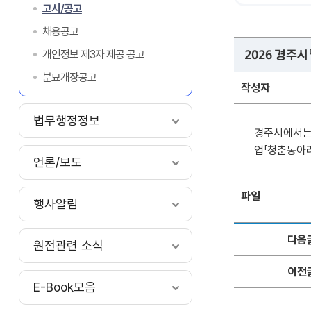
고시/공고
채용공고
개인정보 제3자 제공 공고
2026 경주
분묘개장공고
작성자
법무행정정보
경주시에서는
업「청춘동아리
언론/보도
파일
행사알림
다음
원전관련 소식
이전
E-Book모음