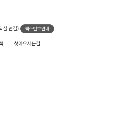
당직실 연결)
팩스번호안내
책
찾아오시는길