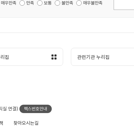
매우만족
만족
보통
불만족
매우불만족
누리집
관련기관 누리집
당직실 연결)
팩스번호안내
책
찾아오시는길