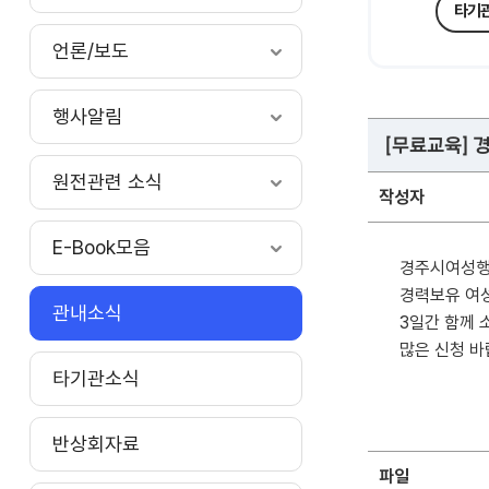
타기
언론/보도
행사알림
[무료교육]
원전관련 소식
작성자
E-Book모음
경주시여성행
경력보유 여
관내소식
3일간 함께 
많은 신청 바
타기관소식
반상회자료
파일