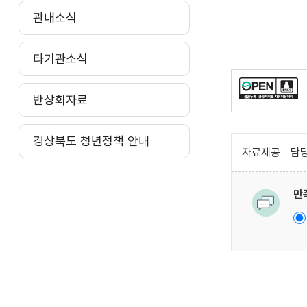
관내소식
타기관소식
반상회자료
경상북도 청년정책 안내
자료제공
담당
만