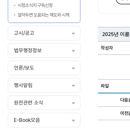
시정소식지 구독신청
알아두면 도움되는 제도와 시책
고시/공고
2025년 이
작성자
법무행정정보
언론/보도
행사알림
파일
다음
원전관련 소식
이전
E-Book모음