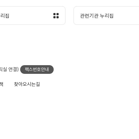
누리집
관련기관 누리집
당직실 연결)
팩스번호안내
책
찾아오시는길