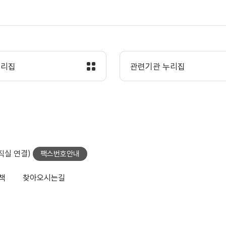
누리집
관련기관 누리집
당직실 연결)
팩스번호안내
책
찾아오시는길