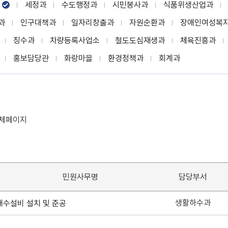
세정과
수도행정과
시민봉사과
식품위생산업과
과
인구대책과
일자리창출과
자원순환과
장애인여성복
징수과
차량등록사업소
철도도심재생과
체육진흥과
홍보담당관
화랑마을
환경정책과
회계과
전체페이지
민원사무명
담당부서
생활하수과
배수설비 설치 및 준공