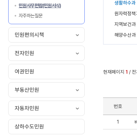
생활하수과
민원사무편람(민원서식)
원자력정책
자주하는질문
지역보건과
민원편의시책
해양수산과
전자민원
여권민원
현재페이지
1
/ 
부동산민원
번호
자동차민원
1
상하수도민원