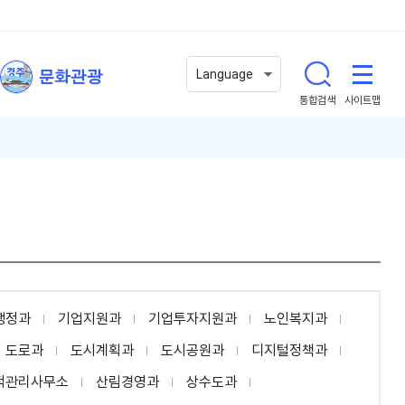
문화관광
Language
통합검색
사이트맵
행정과
기업지원과
기업투자지원과
노인복지과
도로과
도시계획과
도시공원과
디지털정책과
적관리사무소
산림경영과
상수도과