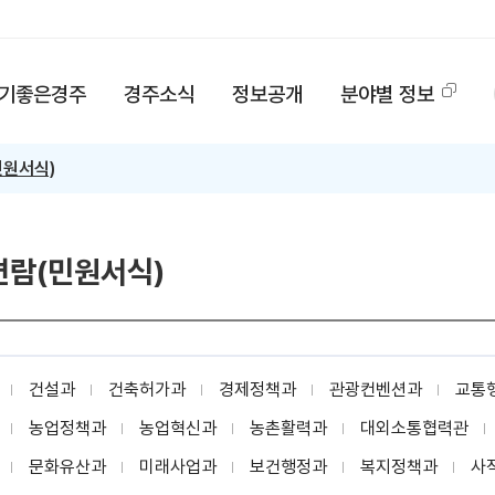
기좋은경주
경주소식
정보공개
분야별 정보
원서식)
람(민원서식)
건설과
건축허가과
경제정책과
관광컨벤션과
교통
농업정책과
농업혁신과
농촌활력과
대외소통협력관
문화유산과
미래사업과
보건행정과
복지정책과
사