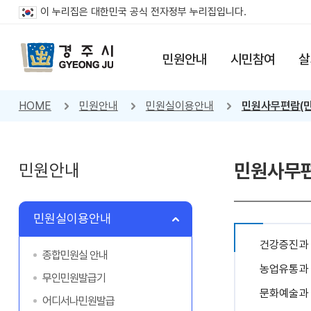
이 누리집은 대한민국 공식 전자정부 누리집입니다.
민원안내
시민참여
살
HOME
민원안내
민원실이용안내
민원사무편람(민
민원안내
민원사무편
민원실이용안내
건강증진과
종합민원실 안내
농업유통과
무인민원발급기
문화예술과
어디서나민원발급