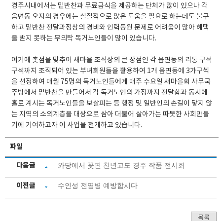
경주시내에서는 밑반찬과 무료급식을 제공하는 단체가 많이 있으나 각
읍면동 오지의 경우에는 실질적으로 많은 도움을 필요로 하는데도 불구
하고 밑반찬 전달과정상의 경비와 인력동원 문제로 어려움이 많아 혜택
을 받지 못하는 무의탁 독거노인들이 많이 있습니다.
여기에 촛점을 맞추어 새마을 조직상의 큰 장점인 각 읍면동의 리통 구석
구석까지 조직되어 있는 부녀회원들을 활용하여 1개 읍면동에 3가구씩
을 선정하여 매월 75명의 독거노인들에게 매주 수요일 새마을회 사무국
주방에서 밑반찬을 만들어서 각 독거노인의 가정까지 전달함과 동시에
홀로 계시는 독거노인들을 보살피는 등 행정 및 일반인의 손길이 닿지 않
는 지역의 소외계층을 대상으로 삼아 더불어 살아가는 따뜻한 사회만들
기에 기여하고자 이 사업을 전개하고 있습니다.
파일
다음글
와당에서 꽃핀 천년고도 경주 작품 전시회
이전글
수인성 전염병 예방합시다
목록