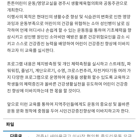
튼튼어린이 운동/영양교실을 경주시 생활체육협의회와 공동주관으로
개최한다.
이행사의 목적은 현대인의 생활수준 향상 및 식습관의 변화로 인한 영양
과잉과 운동부족으로 어린이의 건강을 위협하는 소아 성인병이 날로 심
각하여 언제 어디서나 손쉽게 할 수 있는 운동등을 통하여 기초체력을 향
상시키고 성인병 원인인 소아비만 예방은 물론 건강위험요인을 감소 시
키고 스스로 건강증진 능력을 배양하여 어린이 건강증진 향상에 이바지
하고자 이 교육를 실시한다.
프로그램 내용은 체지방측정 및 개인 체력측정을 실시하고 스트레칭, 파
워워킹, 줄넘기, 계단오르기, 수영, 크로스컨추리, 자전거타기등 여러 가
지 다양한 프로그램으로 운영하여 운동을 생활화 할수 있도록 교육하고
학생들의 체력증진과 올바른 건강생활실천을 유도하여 어린이 건강증
진 향상에 이바지하는데 한 몫을 할 것이다.
앞으로 이런 교육를 통하여 지역주민들에게도 운동의 중요성 및 올바른
운동 문화 정착에 중점을 두어 시민건강증진향상에 이바지하고자 한다.
파일
다음글
경주시 새마을금고 이사장 협의회 좀도리운동 모금