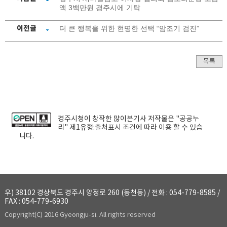
액 3백만원 경주시에 기탁
이전글
더 큰 행복을 위한 현명한 선택 “암조기 검진”
목록
경주시청
이 창작한
많이본기사
저작물은 "공공누
리"
제1유형:출처표시
조건에 따라 이용 할 수 있습
니다.
우) 38102 경상북도 경주시 양정로 260 (동천동) / 전화 : 054-779-8585 /
FAX : 054-779-6930
Copyright(C) 2016 Gyeongju-si. All rights reserved