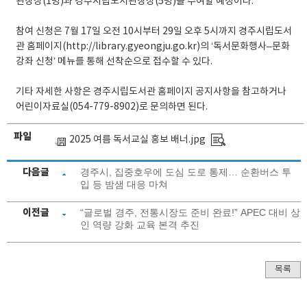
관장상(1명)과 경주시립도서관장상(5명)을 수여할 예정이다.
참여 신청은 7월 17일 오전 10시부터 29일 오후 5시까지 경주시립도서
관 홈페이지(http://library.gyeongju.go.kr)의 ‘독서문화행사–문화
강좌 신청’ 메뉴를 통해 선착순으로 접수할 수 있다.
기타 자세한 사항은 경주시립도서관 홈페이지 공지사항을 참고하거나
어린이자료실(054-779-8902)로 문의하면 된다.
파일
2025 여름 독서교실 홍보 배너.jpg
다음글
경주시, 집중호우에 도심 도로 통제… 순환버스 투
입 등 밤샘 대응 마쳐
이전글
“글로벌 경주, 전통시장도 준비 완료!” APEC 대비 상
인 역량 강화 교육 본격 추진
목록