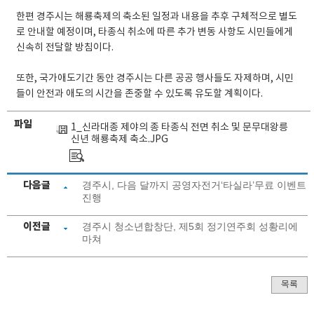
한편 경주시는 해룡축제의 축소된 일정과 내용을 추후 구체적으로 별도
로 안내할 예정이며, 타종식 취소에 따른 추가 변동 사항도 시민들에게
신속히 전달할 방침이다.
또한, 국가애도기간 동안 경주시는 다른 공공 행사들도 자제하며, 시민
들이 안전과 애도의 시간을 존중할 수 있도록 유도할 계획이다.
파일
1_신라대종 제야의 종 타종식 전면 취소 및 문무대왕릉
신년 해룡축제 축소.JPG
다음글
경주시, 다음 달까지 공영자전거‘타실라’무료 이벤트
진행
이전글
경주시 청소년합창단, 제5회 정기연주회 성황리에
마쳐
목록