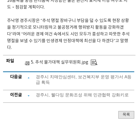
16품목을 중점 관리품목 지정함은 물론 원산지 표시제 이행 여부도 지
도‧점검할 계획이다.
주낙영 경주시장은 “추석 명절 장바구니 부담을 덜 수 있도록 현장 상황
을 정기적으로 모니터링하고 불공정거래 행위방지 활동을 강화하겠
다”라며 “어려운 경제 여건 속에서도 시민 모두가 풍성하고 따뜻한 추석
명절을 보낼 수 있기를 민생경제 안정대책에 최선을 다 하겠다”고 말했
다.
파일
5. 추석 물가대책 실무위원회.jpg
다음글
경주시 치매안심센터, 보건복지부 운영 평가서 A등
급 획득
이전글
경주시, 웰다잉 문화조성 위해 민관협력 강화키로
목록