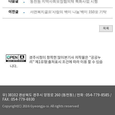
다음글
동천동 지역사회보장협의체 특화사업 시행
이전글
서면복지골프‘사랑의 백미 나눔’백미 150포 기탁
목록
경주시청
이 창작한
많이본기사
저작물은 "공공누
리"
제1유형:출처표시
조건에 따라 이용 할 수 있습
니다.
우) 38102 경상북도 경주시 양정로 260 (동천동) / 전화 : 054-779-8585 /
FAX : 054-779-6930
Copyright(C) 2016 Gyeongju-si. All rights reserved