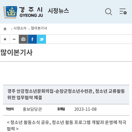
전체
시정뉴스
메뉴
시정소식
많이본기사
많이본기사
경주 안강청소년문화의집-순창군청소년수련관, 청소년 교류활동
위한 업무협약 체결
작성자
홍보담당관
등록일
2023-11-08
< 청소년 활동소식 공유, 청소년 활동 프로그램 개발과 운영에 적극
협력 >