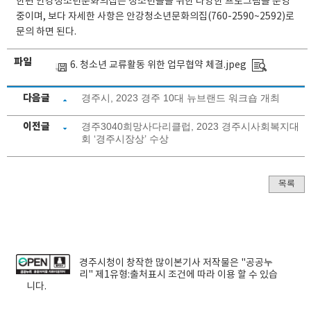
한편 안강청소년문화의집은 청소년들을 위한 다양한 프로그램을 운영
중이며, 보다 자세한 사항은 안강청소년문화의집(760-2590~2592)로
문의 하면 된다.
파일
6. 청소년 교류활동 위한 업무협약 체결.jpeg
다음글
경주시, 2023 경주 10대 뉴브랜드 워크숍 개최
이전글
경주3040희망사다리클럽, 2023 경주시사회복지대
회 ‘경주시장상’ 수상
목록
경주시청
이 창작한
많이본기사
저작물은 "공공누
리"
제1유형:출처표시
조건에 따라 이용 할 수 있습
니다.