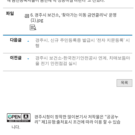
해 금연등록자들이 금연에 꼭 성공하길 바란다”고 전했다.
파일
6. 경주시 보건소, ‘찾아가는 이동 금연클리닉’ 운영
(1).jpg
다음글
경주시, 신규 주민등록증 발급시 ‘전자 지문등록’ 시
행
이전글
경주시 보건소-한국전기안전공사 연계, 치매보듬마
을 전기 안전점검 실시
목록
경주시청
이 창작한
많이본기사
저작물은 "공공누
리"
제1유형:출처표시
조건에 따라 이용 할 수 있습
니다.