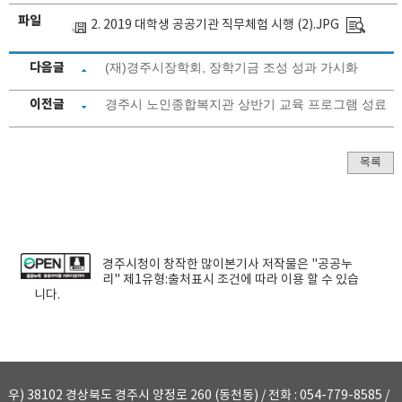
파일
2. 2019 대학생 공공기관 직무체험 시행 (2).JPG
다음글
(재)경주시장학회, 장학기금 조성 성과 가시화
이전글
경주시 노인종합복지관 상반기 교육 프로그램 성료
목록
경주시청
이 창작한
많이본기사
저작물은 "공공누
리"
제1유형:출처표시
조건에 따라 이용 할 수 있습
니다.
우) 38102 경상북도 경주시 양정로 260 (동천동) / 전화 : 054-779-8585 /