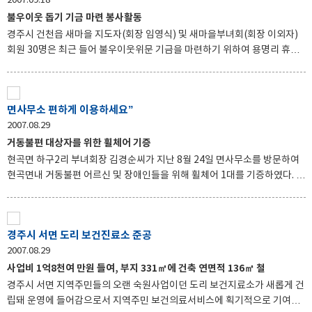
2007.09.18
는 의미있는 시간이 되었다 한편, 불국사에서는 매년 추석, 설명절, 부처님오
신날에 정기적으로 관내 불우이웃들을 찾아 위문품을 전달하여 부처님의 자
불우이웃 돕기 기금 마련 봉사활동
비의 정신을 널리 실천하고 있어 주위를 훈훈하게 하고 있다.
경주시 건천읍 새마을 지도자(회장 임영식) 및 새마을부녀회(회장 이외자)
회원 30명은 최근 들어 불우이웃위문 기금을 마련하기 위하여 용명리 휴경
지인 238-5번지 9,917㎡에 배추 3만포기와 무 5천 포기를 심었다. 건천읍
남, 여 새마을지도자는 오는 년 말 재배한 배추와 무로 직접 김장을 담가 고
령, 장애로 거동이 불편한 관내 불우이웃들에게 전달하고, 일부는 판매해 수
면사무소 편하게 이용하세요”
익금으로 어려운 학생들에게 장학금을 전달할 계획이다. 한편, 건천읍 남·여
2007.08.29
새마을지도자는 정부지원을 받지 못하고 사각지대에 놓인 이웃에게 생활비
나 의료비를 지원하고, 연탄으로 난방을 하는 가구에는 연탄을 배달하는 등
거동불편 대상자를 위한 휠체어 기증
매년 오백만원 정도의 판매수익으로 매년 220가구씩, 5년째 어려운 이웃을
현곡면 하구2리 부녀회장 김경순씨가 지난 8월 24일 면사무소를 방문하여
위한 이웃사랑을 실천하고 있어 훈훈한 미담이
현곡면내 거동불편 어르신 및 장애인들을 위해 휠체어 1대를 기증하였다. 김
경순씨는 평소 부녀회활동을 통해 저소득 대상자들을 위한 봉사활동을 꾸준
히 해 오신 와중에서도 틈틈이 선행을 행하고 계시어 주위를 훈훈하게 하고
있다. 현곡면장(전점득)은 면사무소를 방문하시는 거동불편한 어르신 및 장
경주시 서면 도리 보건진료소 준공
애인들이 민원처리에 불편함이 없도록 휠체어를 주민생활지원 상담실에 비
2007.08.29
치하여 적극 활용할 것을 강조하였으며, 나아가 소외받는 이들에게 좀더 친
근하게 다가가 편안함을 줄 수 있는 면사무소가 될 수 있도록 최선을 다하겠
사업비 1억8천여 만원 들여, 부지 331㎡에 건축 연면적 136㎡ 철
다고 하였다.
경주시 서면 지역주민들의 오랜 숙원사업이던 도리 보건지료소가 새롭게 건
립돼 운영에 들어감으로서 지역주민 보건의료서비스에 획기적으로 기여하