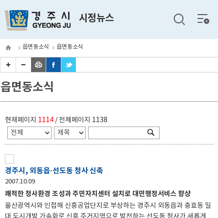
전체
시정뉴스
메뉴
읍면동소식
읍면동소식
읍면동소식
현재페이지
1114
/ 전체페이지
1138
경주시, 외동읍·선도동 청사 신축
2007.10.09
쾌적한 청사환경 조성과 주민자치센터 설치로 대민행정서비스 향샹
울산광역시와 인접해 신흥공업단지로 부상하는 경주시 외동읍과 충효동 일
대 도시개발 가속화로 신흥 주거지역으로 발전하는 선도동 청사가 새롭게