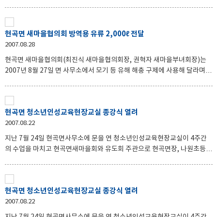
게 됐다. 기존 도리 보건진료소는 지난 1970년대에 건립돼 건물이 낡고 협소
해 이번에 신축한 보건진료소는 서면 도리 659-25번지 부지 331㎡에 사업
비 1억8천여 만원을 들여 건축연면적 136㎡의 단층 건물로 지난해 12월 착
현곡면 새마을협의회 방역용 유류 2,000ℓ 전달
공에 들어가 이번에 준공됐다. 최신 철근콘크리트 건물로 신축한 서면 도리
2007.08.28
보건지소 건물구조로는 진료실을 비롯한 건강증진실, 숙소, 외부 화장실 1
동 등 을 갖춤으로서 거주와 보건의료서비스를 동시에 수행할 수 있게 돼 지
현곡면 새마을협의회(최진식 새마을협의회장, 권혁자 새마을부녀회장)는
역주민 의료서비스 만족도를 크게 향상시킬 것으로 기대되고 있다. 경주시
2007년 8월 27일 면 사무소에서 모기 등 유해 해충 구제에 사용해 달라며,
보건소 관계자는 “현재 사용중인 도리 보건진료소
방역용 유류 2,000ℓ를 전달하였다. 이에 전점득 현곡면장은 새마을협의회의
도움으로 올해는 우리 지역에 단 한건의 전염병도 발생하지 않도록 방역소
독에 철저를 기하여 건강한 여름을 보낼 수 있도록 최선을 다 하겠다고 하였
현곡면 청소년인성교육현장교실 종강식 열려
다. 또한 현곡면 새마을협의회에서는 매년 새마을 방역봉사대를 조직하여,
2007.08.22
각 마을 지도자별로 돌아가면서 우리 마을의 방역소독은 내가 책임진다는
마음으로 방역소독에 최선을 다하고 있으며, 새마을부녀회에서는 사랑의 김
지난 7월 24일 현곡면사무소에 문을 연 청소년인성교육현장교실이 4주간
장담그기를 통하여 무의탁 노인 등 어려운 세대에 김장을 전달하고, 또사랑
의 수업을 마치고 현곡면새마을회와 유도회 주관으로 현곡면장, 나원초등학
의 쌀독을 설치하여 여유가 있는 이웃은 사랑으로 쌀독을 채우고,
교장, 현곡농협장, 유도회원, 새마을회원이 참석한 가운데 8월 21일 종강식
이 열렸다. 인성교실은 현곡유도회 회장(김영주) 외 지역 내 학식 있는 어르
신들이 직접 제작한 교재‘사자소학’을 중심으로 한자와 인성을 배우는 유익
현곡면 청소년인성교육현장교실 종강식 열려
한 시간이 되었는데 컴퓨터에 익숙한 어린이들에게 좋은 추억과 색다른 기
2007.08.22
회를 제공하여 학부모와 어린이들에게 긍정적인 반응을 얻었다. 한편 이날
종강식에는 나원초등학교 1학년 정병민 등 5명이 우수상을 받았다. 무료로