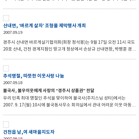
건립될 전망이다. 경주시는 읍청사 건물이 노후·협소하여 민원인과 직원들
의 불편이 초래 될 뿐 아니라 일대 심각한 주차난을 겪고 있는 외동읍 청사를
인근 입실리 526-2번지 일원 (외동중학교 동측)에 건립키로 했다. 총 사업비
산내면, ‘바르게 살자’ 조형물 제막행사 개최
47억9천여 만원이 투자되는 이 사업은 부지면적 13,857㎡에 건물연면적
2007.09.19
2,677㎡의 철근콘크리트 2층 건물로 청사와 주민자치센터 등 2동을 건립할
계획으로 지난해까지 부지매입을 완료한 경주시는 현재 설계용역에 들어갔
경주시 산내면 바르게살기협의회(회장 정석봉)는 9월 17일 오전 11시 국도
으며 내년 4월 경 본격적인 공사 착공에 들어가 년 말까지 완공할 방침이다.
20호 산내, 건천 경계지점인 땅고개 정상에서 손상규 산내면장, 박병훈 경상
또 동 청사 건물이 노후·협소하고 외곽
북도의원, 이종근 경주시의원, 경주시 바르게살기협의회 임원을 비롯한 지
역내 기관단체장과 바르게살기협의회 회원, 이장 등 지역주민 70여명이 참
석한 가운데 ‘바르게 살자’ 조형물 제막식을 개최했다. 이날 행사를 주관한 정
추석명절, 따뜻한 이웃사랑 나눔
석봉 산내면 바르게살기협의회장은 인사말을 통해 “바르게 살자 조형물을
2007.09.18
중심으로 바르게살기협의회 3대 이념인 진실, 질서, 화합을 바탕으로 지역
사회 발전에 기여할 것을 다짐하기 위해 조형물을 설치하게 됐다”고 했다. 이
불국사, 불우이웃에게 사랑의 “경주시 상품권” 전달
곳에 설치된 조형물은 높이 2.5미터, 너비 1.5미터의 화강암으로 만들어졌
우리 민족 최대 명절인 추석을 맞이하여 불국사(주지스님 성타)에서는
다. 산내면 바르게살기협의회는 생활질서, 환경
2007. 9. 17(월) 10시에 불국동사무소 회의실에서 관내 어려운 이웃 마동
1082-48번지 이순덕(79세) 할머니외 29명에게 1인당 5만원씩 총 1백5십
만원 상당의 경주시 상품권을 전달하였다 이날 참석하신 불국사 교무스님과
호법스님께서는 일일이 어르신들에게 따뜻한 격려를 아끼지 않았으며, 짧은
건천읍 남,여 새마을지도자
시간이지만 우리 이웃들에게 더불어 살아가는 아름다운 미풍양속을 되새기