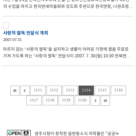
지난 7월 24일 현곡면사무소에 문을 연 청소년인성교육현장교실이 4주간
개설된 본 인성교실은 다음 겨울방학 때에도 열릴 예정이다.
의 수업을 마치고 현곡면새마을회와 유도회 주관으로 현곡면장, 나원초등학
교장, 현곡농협장, 유도회원, 새마을회원이 참석한 가운데 8월 21일 종강식
이 열렸다. 인성교실은 현곡유도회 회장(김영주) 외 지역 내 학식 있는 어르
신들이 직접 제작한 교재‘사자소학’을 중심으로 한자와 인성을 배우는 유익
사랑의 쌀독 전달식 개최
한 시간이 되었는데 컴퓨터에 익숙한 어린이들에게 좋은 추억과 색다른 기
2007.07.31
회를 제공하여 학부모와 어린이들에게 긍정적인 반응을 얻었다. 한편 이날
종강식에는 나원초등학교 1학년 정병민 등 5명이 우수상을 받았다. 무료로
마르지 않는 “사랑의 쌀독”을 설치하고 생활이 어려운 가정에 쌀을 무료로
개설된 본 인성교실은 다음 겨울방학 때에도 열릴 예정이다.
가져 가도록 하는 “사랑의 쌀독” 전달식이 2007. 7. 30(월) 10:30 천북면사
무소에서 개최되었다. 생활이 어렵거나 불의의 재난 등으로 당장 끼니를 걱
정해야 하는 주민 들이 이용 할 수 있도록 경주시 새마을지회에서 쌀독 및 봉
투를 제작하여 천북면 새마을협의회에 전달하였으며 이날 행사에는 경주시
의회 최병준의원, 이경동의원, 최천식 천북면장, 손영익 경주시새마을지회
장, 윤용동 천북면 새마을협의회장 등 자생단체장 등 50여명이 참석한 가운
1111
1112
1113
1114
1115
1116
데 진행 되었으며 천북면 개발자문위원회 외 7개 단체에서 쌀 560kg(7가
1117
1118
1119
1120
마/80kg)를 기증하여 이웃사랑을 실천하였다. 그리고 행사에 참석한 모두
가 사랑의 쌀독이 마르지 않토록 지속적인 관심과
경주시청
이 창작한
읍면동소식
저작물은 "공공누