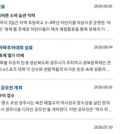
성료
2026.08.05
 예정이다. 참가 신청은 전자우편으로 접수하
바른 소비 습관 익혀
 방법과 제출 서류 등 자세한 사항은 경주시립도서관 홈페이지와 사회
까지 3일간 지역 초등학교 3~4학년 어린이를 대상으로 운영한 ‘여
직접 화폐를
치와 경제 원리를 쉽고 재미있게 배웠다. 수료식에서는 교
 아마추어대회 성료
2026.08.04
 전달하고, 모범적으로 참여한 어린이에게 국립어린이청소년도서
축제 열기 더해
 됐길
시가 주최하고 경북문화재단 콘
어 e스포츠 대회’가 선수와 관람객들의 뜨거운 호응 속에 성황리에
 지역 실력자들이 참가
 공모전 개최
2026.08.03
일부터 접수
수와 장주웅 선수가 각각 1위와
과 장소성을 살린 창의
디자인 공모전’을 개최한다. 이번 공모전은 '역사 위를
시민과 관광객이 함께 이용할 수 있는 안전하고 실현 가능한 보행공간
시 동천동에 위치한 길이 약
2026.07.30
닌 역사적 가치와 주변 경관을 반영한 보행교 디자인을 자유롭게 제