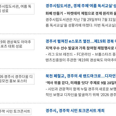
체는 심사 시 우대한다. 선정된 참가업체에는 북페어 운영에 필요한 기본 시설과 실비 등이 지원된다. 참가업체가
경주시립도서관, 경제 주제‘여름 독서교실’
직접 큐레이션한 도서 가운데 일부는 경주시립도서관 장서로 구입할
화폐 만들기‧마켓데이 체험으로 경제 원리와 올
며, 최종 선정 결과는 9월 2일 발표한다. 신청
관계망서비스(SNS)에서 확인할 수 있다.
경주시립도서관은 지난 7월 29일부터 7월 31일
름 독서교실’을 성황리에 마쳤다. 이번 독서교실은 ‘경제’를 주제로 어린이들이 책과 체험활동을 통해 경제의 기본
개념과 올바른 소비 습관을 익힐 수 있도록 마련됐다. 참가 어린이들은 경제 관련 도서를 함께 읽은 뒤 
만들고, 물건을 사고파는 ‘마켓데이’에 참여하며 돈의 가
경주서 펼쳐진 e스포츠 열전…제19회 경북
육과정을 성실히 이수한 어린이들에게 수료증을
지역 우수 선수 발굴과 가족 참여형 체험행사로 
관장상과 경주시립도서관장상을 수여했다. 신소영 경주시립도서관장은 “이번 독서교실이 어린이들에게 독서의 즐
거움과 올바른 경제 습관을 함께 익히는 계기가
- 리그 오브 레전드‧FC온라인‧브롤스타즈 종목별 우승자 탄생 경상북도와 경주
텐츠진흥원이 주관한 ‘제19회 경상북도 아마추
막을 내렸다. 지난 2일 경주실내체육관에서 열린 이번 대회는 지역의 우수한 e스포츠 선수를 발굴하고, 시민이 함
께 즐기는 건전한 e스포츠 문화를 확산하기 위해 마련됐다. 대회에는 치열한 예선을 통과한
북천 폐철교, 경주의 새 랜드마크로…디자인
해 종목별로 수준 높은 경기를 펼쳤다. 리그 오브 레전드(LoL)에서는 ‘TRC 난민캠프’팀이 뛰어난 팀워크로 우승을
‘역사 위를 걷다, 미래를 잇다’ 주제로 9월 28
차지했으며, FC 온라인 개인전에서는 조현웅 선
- 시민과 관광객이 함께 누릴 경주의 새로운 보행 명소 조성 경주시는 북천 폐철교의 역사성
적인 보행교 디자인을 발굴하기 위해 ‘2026 경주시 경주다움 
걷다, 미래를 잇다'를 주제로, 북천 폐철교를 
으로 재탄생시키고 새로운 랜드마크로 조성하기 위해 마련됐다. 공모 대상지는 경주
경주시, 경주학 시민 토크콘서트 개최
210m의 북천 폐철교다. 참가자는 폐철교가 지