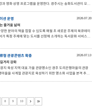
 프로그램을 운영한다. 경주시는 송화도서관이 오는
네마'를 운영한다고 21일 밝혔다. 이번 특강은 여름과 바
8일)
이션 운영
2026.07.20
'(초등학생·8월 9일) △'파도를 담은 레진 북홀더 만들기'(중학생
읽는 즐거움 넓혀
양한 분야의 책을 접할 수 있도록 매월 초 새로운 주제의 북큐레이
를 전시해 시민들이 평
수 있도록 지원할 계획이다. 아울러 전시 도서를 한눈
기 사서추천도서’ 리플릿을 제작해 시민들에게 제공할 예정이다. 북
체류형 관광콘텐츠 확충
2026.07.13
나 대출할 수 있으며, 자세한 사항은 시립도서관 사서팀(054-
즐길거리 강화
 도리은행마을의 관광
골드 등 계절별 꽃을 식재해 사계절 볼거리를 조성한다. 또 공중
하고, 관광객이 직접 참여하는 '도리은행마을 3-STEP 인증챌
8
9
10