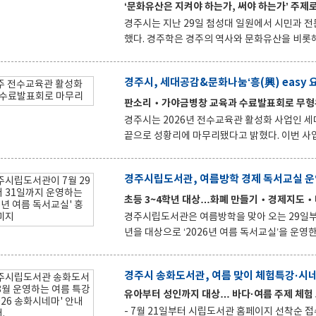
안하면 된다. 대한민국 국민 누구나 참여할 수 있으며, 개인 또는 2인 이내 공동 출품이 가능하다. 작품 접수는 9월
‘문화유산은 지켜야 하는가, 써야 하는가’ 주제
28일부터 10월 2일까지 진행된다
경주시는 지난 29일 첨성대 일원에서 시민과 전문
했다. 경주학은 경주의 역사와 문화유산을 비롯해 시민의 삶과 문화, 자연환경, 산업, 관광 등 지역의 다양한 가치를
종합적으로 살펴보고 미래 발전 방향을 모색하는 지역학이다. 경주시가 주최하고 (재
한 이번 토크콘서트는 경주학을 시민과 공유하고,
경주시, 세대공감&문화나눔‘흥(興) easy 
이날 행사는 ‘문화유산은 지켜야 하는가, 써야 
서로 대립하는 개념으로 볼 것인지, 조화를 이루
판소리‧가야금병창 교육과 수료발표회로 무형
담에는 신용철 양산시립박물관장, 아라키
경주시는 2026년 전수교육관 활성화 사업인 세대
끝으로 성황리에 마무리됐다고 밝혔다. 이번 사업은 시민들이 우리 무형유산을 친숙하게 접하고 향유할 수 있도록
교육과 공연 프로그램을 운영해 무형유산의 가치를 알리고
과 경상북도, 경주시가 추진한 전수교육관 활성
경주시립도서관, 여름방학 경제 독서교실 
형유산의 우수성과 프로그램 기획 역량을 인정받았다. 교육은 지난 3월부터 이달까지 매주 수요일 
수교육관에서 판소리와 가야금병창 과정으로 나눠 각각 16차례 진행됐다
초등 3~4학년 대상…화폐 만들기‧경제지도
소리와 민요를 배우며 세대 간 공감대를 넓혔고,
경주시립도서관은 여름방학을 맞아 오는 29일부
년을 대상으로 ‘2026년 여름 독서교실’을 운영한다. 이번 독서교실은 어린이들의 도서관 이용을 활성화
에 대한 흥미를 높이기 위해 마련됐으며, ‘경제’를 주제로
도서를 읽고 화폐 만들기, 우리 동네 경제 지도 제작, 마
경주시 송화도서관, 여름 맞이 체험특강·시
기본 개념을 익히고 돈을 대하는 올바른 태도와 건
유아부터 성인까지 대상… 바다·여름 주제 체험
함께 도서관 이용 방법과 예절도 안내해 어린이들이
신청은 21일 오전 10시부터 2
- 7월 21일부터 시립도서관 홈페이지 선착순 접수 경주시립도서관 송화도서관이 여름방학을 맞아 유아부터