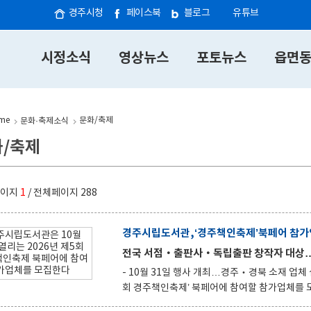
경주시청
페이스북
블로그
유튜브
시정소식
영상뉴스
포토뉴스
읍면
me
문화/축제
문화·축제소식
/축제
페이지
1
/ 전체페이지
288
경주시립도서관,‘경주책인축제’북페어 참가
전국 서점‧출판사‧독립출판 창작자 대상…
- 10월 31일 행사 개최…경주‧경북 소재 업체 심사 우대 경주시립도서관은 오는 10월 31일 열
회 경주책인축제’ 북페어에 참여할 참가업체를 모집한다. 모집 대상은 전국의 서점과 출판사, 
작자 등이며, 심사를 거쳐 총 20팀을 선정한다. 접수 기간은 8월 6일부터 27일까지로, 경주·경북지역 소재 참가업