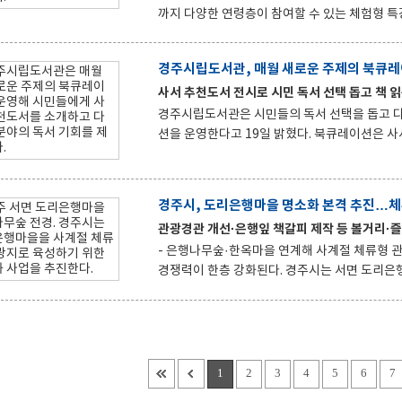
까지 다양한 연령층이 참여할 수 있는 체험형 특강과 영화 상영
8월 여름을 주제로 한 체험특강 3개 과정과 '2026 송화시
다를 주제로 한 체험 중심 프로그램으로 구성됐다. 주요 프로그램은 △'앙리 루소의 환상 정글'(6~7세·8월 
경주시립도서관, 매월 새로운 주제의 북큐레
△'여름 소리가 들려오는 슈링클스 도어벨 만들기
사서 추천도서 전시로 시민 독서 선택 돕고 책 
~성인·8월 12일) 등 3개 과정이다. 참가자는 프로그램별로 창의적인 만들기 활동을 통해 예술과 자연을 쉽고 재미
있게 체험할 수 있다. 수
경주시립도서관은 시민들의 독서 선택을 돕고 다
션을 운영한다고 19일 밝혔다. 북큐레이션은 사서가 특정 주제에 맞는 도서를 선정해 소개하는 독서문화 서비스로,
시립도서관 1층 로비와 어린이 자료실에서 만나볼 수 있다. 도서관은 매월 주제별 맞춤 도서
소 접하기 어려웠던 분야의 책을 발견하고 독서의 폭을 넓힐 
에 확인할 수 있도록 ‘2026년 시립도서관 상반
경주시, 도리은행마을 명소화 본격 추진…
큐레이션 도서는 각 자료실에서 자유롭게 열람하거
관광경관 개선·은행잎 책갈피 제작 등 볼거리·
779-8911)으로 문의하면 된다.
- 은행나무숲·한옥마을 연계해 사계절 체류형 관광지 육성 지역 대표 가을 관광명소인 경주
경쟁력이 한층 강화된다. 경주시는 서면 도리은행마을을 사계절 관광지로 육성하기 위한 명소화 사업을 본격 추진
한다고 12일 밝혔다. 이번 사업은 총사업비 5,100만원을 투입해 관광경관을 개선하고 체험형 관광콘텐츠를 확충
하는 것이 핵심이다. 이를 통해 관광객 체류시간을 늘리고 지역경제 활성화를 도모한다. 시는 올해 말까지 도리은행
마을 일원에 벽화와 지붕, 펜스 등을 정비하고 메리
화장실 가림막을 설치하는 등 관광편의시설을 정비
린지'를 운영한다. 이와 함께 은행잎
1
2
3
4
5
6
7