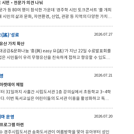
로 시민‧전문가 의견 나눠
가 등 80여 명이 참석한 가운데 ‘경주학 시민 토크콘서트 ’를 개최
)신라문화유산연구원이 주관
 경주의 현재와 미래에 대한 다양한 의견을 나누기 위해 마련됐다.
요(謠)’성료
2026.07.27
하는가’를 주제로 진행됐다. 참석자들은 문화유산의 보존과 활용을
며 함께 발전시켜 나갈 것인지에 대해 자유롭게 의견을 나눴다. 대
유산 가치 확산
공감&문화나눔 ‘흥(興) easy 요(謠)’가 지난 22일 수료발표회를
 전승 기반을 넓히기 위해 마련됐다. 올해는 국가유산청
화 사업 2개 프로그램이 모두 국가유산청 공모에 선정되며 지역 무
운영
2026.07.21
경주무형유산전
. 판소리 과정에는 어르신들이 참여해 판
‧마켓데이 체험
터 31일까지 사흘간 시립도서관 1층 강의실에서 초등학교 3~4학
하고 독서
 독서와 체험활동을 연계해 진행한다. 참가 학생들은 관련
켓 데이 운영 등 다양한 활동에 참여한다. 이를 통해 경제의
네마 운영
2026.07.20
전한 소비 습관을 자연스럽게 배울 수 있도록 구성했다. 수업과
 프로그램 마련
 올바른 독서 습관을 형성할 수 있도록 지원할 예정이다. 참여
 성인