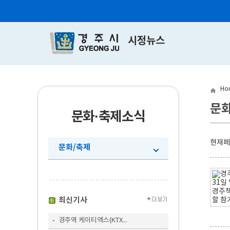
시정뉴스
Ho
문화
문화·축제소식
현재
문화/축제
최신기사
경주역 케이티엑스(KTX...