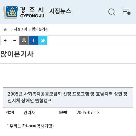
전체
시정뉴스
메뉴
시정소식
많이본기사
많이본기사
2005년 사회복지공동모금회 선정 프로그램 영·호남지역 성인 정
신지체 장애인 연합캠프
작성자
관리자
등록일
2005-07-13
''우리는 하나■■(역사기행)