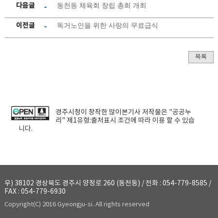
다음글
동천동 체육회 창립 총회 개최
이전글
독거노인을 위한 사랑의 무료급식
목록
경주시청
이 창작한
많이본기사
저작물은 "공공누
리"
제1유형:출처표시
조건에 따라 이용 할 수 있습
니다.
우) 38102 경상북도 경주시 양정로 260 (동천동) / 전화 : 054-779-8585 /
FAX : 054-779-6930
Copyright(C) 2016 Gyeongju-si. All rights reserved