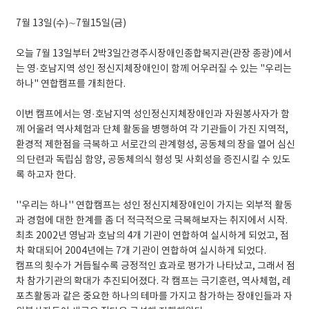
7월 13일(수)∼7월15일(금)
오늘 7월 13일부터 2박3일간경주시장애인종합복지관(관장 종광)에서
는 영·호남지역 성인 정신지체장애인이 함께 어우러질 수 있는 "우리는
하나" 연합캠프를 개최한다.
이번 캠프에서는 영·호남지역 성인정신지체장애인과 자원봉사자가 함
께 어울려 역사체험과 단체 활동을 병행하여 각 기관들이 가진 지역적,
환경적 제한점을 극복하고 서로간의 관계형성, 공동체의 장을 열어 심신
의 단련과 독립심 함양, 공동체의식 형성 및 사회성을 증진시킬 수 있도
록 하고자 한다.
''우리는 하나'' 연합캠프는 성인 정신지체장애인이 가지는 외부적 활동
과 경험에 대한 한계를 좀 더 적극적으로 극복해보자는 취지에서 시작.
최초 2002년 영남과 호남의 4개 기관이 연합하여 실시하게 되었고, 점
차 확대되어 2004년에는 7개 기관이 연합하여 실시하게 되었다.
캠프의 횟수가 거듭될수록 긍정적인 효과로 평가가 나타났고, 그래서 점
차 참가기관의 확대가 추진되어졌다. 각 캠프는 극기훈련, 역사체험, 레
포츠활동과 같은 중요한 하나의 테마를 가지고 참가하는 장애인들과 자