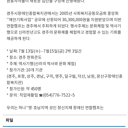
원봉사자들이 새로운 집단을 구성해 진행해왔다.
경주시장애인종합복지관에서는 2005년 사회복지공동모금회 중앙회
''제안기획사업'' 공모에 선정되어 30,300,000원을 지원받았으며 이번
연합캠프는 경주에서 주최하게 되었다. 행사주제는 문화체험 및 역사기
행으로 신라천년고도 경주의 문화제를 체험하고 경험할 수 있는 기회를
제공하게 된다.
* 날짜: 7월 13일(수)∼7월15일(금) 2박 3일간
* 장소: 경주 한화콘도
* 주제: 역사기행(신라의 역사와 문화 체험)
* 참가기관: 10개 기관
(경주, 포항, 상주, 경남, 구미, 영주, 달구벌, 덕산, 남원, 광산구장애인종
합복지관)
* 참가인원: 약 450명
* 문의 : 직업재활팀 ☎(054)776-7522~5
우리는 하나''영·호남지역 성인 정신지체 장애인 연합캠프는
파일