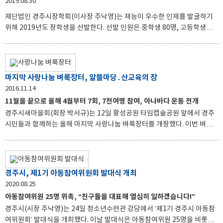
2019.08.30
재단법인 경주시장학회(이사장 주낙영)는 재능이 우수한 인재를 발굴하기
위해 2019년도 장학생을 선발한다. 선발 인원은 중학생 80명, 고등학생
160명, 대학생 250명 등 총 490명으로 1인당 지급액은 중학생 50만원, 고
등학생 100만원, 대학생 200만 원 등 총 7억 원이다. 공고일인 9월 1일 기준
으로 부모 또는 학생이 경주시에 주민등록을 두고 있으며, 학업성적이 우수
하거나 장래 촉망받는 특기로 지역의 명예를 드높인 학생 중 경제적 사정이
마지막 사랑나눔 벼룩장터, 알뜰마당․산교육의 장
어려운 학생들에게 우선 지급하며 1세대 1인에 한정한다. 신청접수는 9월
2016.11.14
10일부터 24일까지 평일 근무시간(09:00~18:00)에 한해 접수 가능하다.
11월을 끝으로 올해 4월부터 7회, 7천여명 참여, 아나바다 운동 전개
또한 신청 접수는 대학생(일반) 신청 시 접수기간 내 경주시장학회 홈페이지
경주시새마을회(회장 박서규)는 12일 황성공원 타임캡슐공원 앞에서 경주
에 온라인으로
시민들과 함께하는 올해 마지막 사랑나눔 벼룩장터를 개장했다. 이번 벼룩
장터는 시민과 새마을지도자 등 1,000여명이 참석한 가운데 판매장터와 먹
거리 장터를 비롯한 무료도서 교환시장, 와이어공예 체험활동 등 다양한 부
대행사가 열려 많은 시민들의 인기를 얻으며 성황리에 마무리 됐다. 경주 사
랑나눔 벼룩장터는 단순히 중고물품을 사고파는 일회성 장터가 아닌 부모와
경주시, 제1기 아동참여위원회 발대식 개최
자녀가 함께 손때 묻은 물건을 팔면서 자연스레 자원의 소중함과 경제 체험
2020.08.25
학습의 장이 될 수 있도록 재미뿐만 아니라 학생들의 산교육의 장이 되고 있
아동참여위원 25명 위촉, “친구들을 대표해 열심히 일하겠습니다!”
다. 이날 행사도 의류, 도서문구류, 식품 등 다양한 종류의 물건들이 활발하
경주시(시장 주낙영)는 24일 청소년수련관 강당에서 ‘제1기 경주시 아동참
게 거래됐다. 올해 벼룩장터는 8월달을 제외
여위원회’ 발대식을 개최했다. 이날 발대식은 아동참여위원 25명을 비롯해