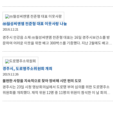
아동참여지원단(대학생 멘토) 6명이 참석한 가운데, 아동참여위원 위촉장
수여를 시작으로 아동권리교육, 아동참여위원회 정기회의 순으로 진행됐다.
코로나19 예방을 위해 모든 참석자가 마스크 착용 등 방역수칙을 철저히 준
수하는 가운데 발대식이 진행됐다. 아동참여위원은 지난 7월 공개모집을 통
㈜월성씨엔엠 전준형 대표 이웃사랑 나눔
해 경주시에 주소를 둔 초등학교 5~6학년 아동 25명을 선발했으며, 향후 지
2016.12.21
역의 아동을 대표해 경주시의 아동 정책에 대한 의견을 제시하고 아동권리
경주시 안강읍 소재 ㈜월성씨엔엠 전준형 대표는 16일 경주시보건소를 방
홍보 및 캠페인, 아동 관련 행사 기획, 아동권리 모니터링 등 다양한 활동을
문하여 어려운 이웃을 위한 배고 300박스를 기증했다. 지난 2월에도 배고
펼칠 계획이다. 이석준 시민행정국장은 “올해 코로나1
255박스를 기증한 바 있는 전준형 대표는 “겨울철 지역의 어려운 이웃과 어
르신들의 기관지 예방을 위해 마련한 작은 성의”라며, 앞으로도 지속적인 후
원을 약속했다. 이날 전달된 배고는 경주지역에서 재배한 청정 친환경 배를
사용하여, 도라지, 대추, 은행, 생강 등 국산 재료를 함께 농축시켜 만든 즙이
경주시, 도로명주소위원회 개최
다. 경주시보건소는 기초생활수급권자, 차상위, 독거노인, 장애인가족 등
2019.12.26
건강관리가 필요한 방문보건대상자에게 전달할 예정이다.
불편한 사항을 지속적으로 찾아 정비해 시민 편의 도모
경주시는 23일 시청 영상회의실에서 도로명 부여 심의를 위한 도로명주소
위원회를 개최했다. 재적 위원 12명 중 11명의 위원이 참석한 이 날 회의에
서는 국도 31호선 신설도로 구간과 국민 불편개선 사업의 일환인 100미터
이상 긴 종속구간에 새로운 도로명을 부여하기 위한 심의를 했다. ‘국민 불편
개선 사업’이란 도로명주소 불편 사항에 대해 시민들의 의견을 청취해 도로