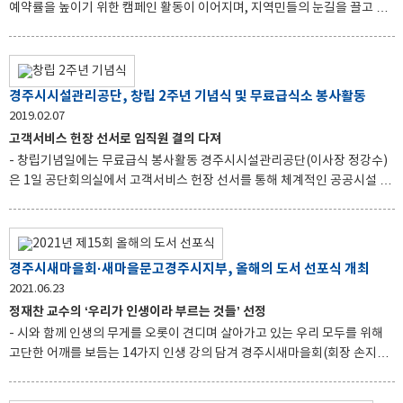
예약률을 높이기 위한 캠페인 활동이 이어지며, 지역민들의 눈길을 끌고 있
다. 한국자유총연맹 경주시지회(회장 한영훈)에서는 지난 2일, 회원들과 함
께 경주 중앙시장 네거리에서 전단지 및 마스크 배부 등 백신 접종독려 캠페
인을 진행했다. 이는 지난달 31일 경주실내체육관과 계림중네거리 앞에서
실시한 캠페인에 이은 것으로써, 이번 캠페인에서는 ‘백신예방 접종으로 일
경주시시설관리공단, 창립 2주년 기념식 및 무료급식소 봉사활동
상생활을 되찾으세요!’라는 슬로건 아래 코로나 백신 접종 사전예약을 받는
2019.02.07
마지막 날까지 백신 접종 사전예약률 높이기에 박차를 가했다. 한영훈 회장
고객서비스 헌장 선서로 임직원 결의 다져
은 “백신 접종은 나를 위해서도 중요하지만 타인을 위해서도 꼭 필요하다 생
- 창립기념일에는 무료급식 봉사활동 경주시시설관리공단(이사장 정강수)
각하며, 어서 빨리 코로나19를 극복하고 소중한 일상으로 돌아
은 1일 공단회의실에서 고객서비스 헌장 선서를 통해 체계적인 공공시설 관
리와 서비스 향상을 다짐하고, 우수 직원 표창, 이사장 기념사 등으로 공단
창립 2주년 기념식를 가졌다고 밝혔다. 이 날 기념식에서 모든 임직원은 최
고 수준의 시설 및 관광서비스 제공을 통해 고객 신뢰성 제고를 최고의 사명
으로 하겠다는 고객서비스 헌장 선서와, 5명의 현장 근무자에 대한 우수직원
경주시새마을회·새마을문고경주시지부, 올해의 도서 선포식 개최
표창이 있었다. 정강수 이사장은 기념사에서 “이제 2돌을 맞은 우리 공단의
2021.06.23
주인은 직원들이고, 그 위에 시민들이 있다.”며 “시민들을 위한 무한 봉사 정
정재찬 교수의 ‘우리가 인생이라 부르는 것들’ 선정
신을 기조로 편안하고 안전한 사업장을 구현하여 시민들의 기대에 보답해야
- 시와 함께 인생의 무게를 오롯이 견디며 살아가고 있는 우리 모두를 위해
한다
고단한 어깨를 보듬는 14가지 인생 강의 담겨 경주시새마을회(회장 손지익)
와 새마을문고경주시지부(회장 조강식)는 지난 21일 경주시 새마을회관에
서 도서선정위원과 새마을문고회원, 시민 등 60여 명이 참석한 가운데