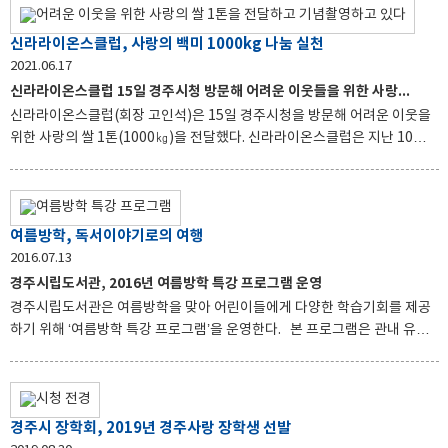
‘2021년 제15회 올해의 도서 선포식’을 열었다. 올해의 도서 선정위원은 문
인, 도서전문가, 문고회원 등 11명으로, 시민들로부터 추천받은 도서를 3차
신라라이온스클럽, 사랑의 백미 1000kg 나눔 실천
에 걸친 회의를 통해 올해의 도서를 선정했다. 2021년 올해의 도서는 정재찬
2021.06.17
교수의 ‘우리가 인생이라 부르는 것들’이 선정됐다. 이 책에는 인생의 무게를
신라라이온스클럽 15일 경주시청 방문해 어려운 이웃들을 위한 사랑의 쌀
오롯이 견디며 살아가고 있는 우리 모두를 위해 고단한 어깨를 보듬는 14가
신라라이온스클럽(회장 고인석)은 15일 경주시청을 방문해 어려운 이웃을
지 인생 강의가 시와 함께 담겨 있다.
위한 사랑의 쌀 1톤(1000㎏)을 전달했다. 신라라이온스클럽은 지난 10일
열린 창립 31주년 기념식 및 회장 이·취임식에서도 장학금 360만원을 기탁
하는 등 사회공헌활동을 이어오고 있다. 고인석 회장은 “코로나19로 어려운
가운데 나눔활동을 지속할 수 있어 기쁘며, 앞으로도 지역사회에 보탬이 되
는 다양한 방안을 모색하고 실천해 나갈 것”이라고 말했다. 서정보 경주시 복
여름방학, 독서이야기로의 여행
지정책과장은 “어려운 시기에도 꾸준한 나눔을 실천해 주셔서 감사드리며,
2016.07.13
소외된 이웃들을 향한 지속적인 관심을 당부드린다”고 말했다. 이 날 기부된
경주시립도서관, 2016년 여름방학 특강 프로그램 운영
쌀은 경북사회복지공동모금회를 통해 경주시로 지정기탁되어 어려운 가구
경주시립도서관은 여름방학을 맞아 어린이들에게 다양한 학습기회를 제공
와 사회복지시설 등에 전달될 예정이다.
하기 위해 ‘여름방학 특강 프로그램’을 운영한다. 본 프로그램은 관내 유아
및 초등학생 45명을 대상으로 8.3～8.27일까지 4주간 으로 ‘꼬물꼬물 책 놀
이(6-7세)’, ‘보드게임으로 만나는 여름독서이야기(초등1-3)’, ‘동화를 통한
능동적인 책읽기(초등 4-6)’ 등의 프로그램으로 진행된다. 특히 ‘동화를 통
한 능동적인 책읽기’는 ‘멍’, ‘목걸이’, ‘우동 한 그릇’ 등 단편동화의 특징을 이
경주시 장학회, 2019년 경주사랑 장학생 선발
해하고, 책의 내용의 올바른 습득 등 다양한 관점에서 감상함과