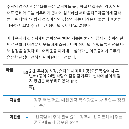
주낙영 경주시장은 “오늘 추운 날씨에도 불구하고 며칠 동안 각종 양념
재료 준비와 오늘 버무리기 행사에 참석하신 새마을지도자들에게 감사
를 드린다”며 “사랑과 정성이 담긴 김장김치는 어려운 이웃들이 겨울을
따뜻하게 보낼 수 있는 큰 힘이 될 것이다”고 말했다.
이어 손지익 경주시새마을회장은 “매년 치솟는 물가와 갑자기 추워진 날
씨로 생활이 어려운 이웃들에게 조금이나마 힘이 될 수 있도록 정성을 다
해 김장을 담갔다”며 “어려움을 이겨내고 살아가는 이웃들에게 모두의
훈훈한 진심이 전해지길 바란다”고 전했다.
파일
2-1. 주낙영 시장, 손지익 새마을회장(오른쪽 앞에서 두
번째) 등이 24일 사랑의 김장 담가주기 행사에 참여해 김
치 양념을 버무리고 있다..jpg
다음글
경주 백번광고, 대한민국 옥외광고대상 행안부 장관
상 수상
이전글
“한국말 배우러 왔어요”... 경주서 한국문화 배우는
중국·베트남 공무원 6인방