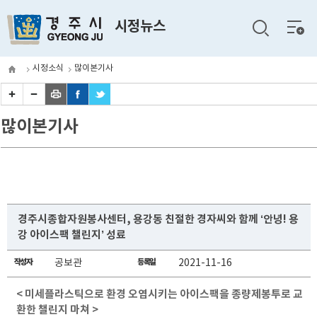
전체
시정뉴스
메뉴
시정소식
많이본기사
많이본기사
경주시종합자원봉사센터, 용강동 친절한 경자씨와 함께 ‘안녕! 용
강 아이스팩 챌린지’ 성료
작성자
공보관
등록일
2021-11-16
< 미세플라스틱으로 환경 오염시키는 아이스팩을 종량제봉투로 교
환한 챌린지 마쳐 >