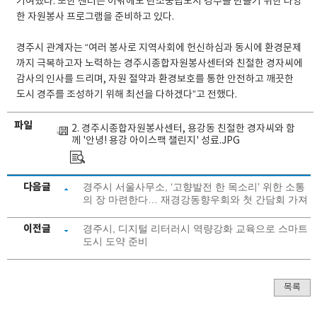
기여했다. 또한 센터는 이밖에도 탄소중립도시 경주를 만들기 위한 다양
한 자원봉사 프로그램을 준비하고 있다.
경주시 관계자는 “여러 봉사로 지역사회에 헌신하심과 동시에 환경문제
까지 극복하고자 노력하는 경주시종합자원봉사센터와 친절한 경자씨에
감사의 인사를 드리며, 자원 절약과 환경보호를 통한 안전하고 깨끗한
도시 경주를 조성하기 위해 최선을 다하겠다”고 전했다.
파일
2. 경주시종합자원봉사센터, 용강동 친절한 경자씨와 함
께 '안녕! 용강 아이스팩 챌린지' 성료.JPG
다음글
경주시 서울사무소, ‘고향발전 한 목소리’ 위한 소통
의 장 마련한다… 재경강동향우회와 첫 간담회 가져
이전글
경주시, 디지털 리터러시 역량강화 교육으로 스마트
도시 도약 준비
목록