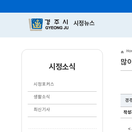
시정뉴스
Ho
많
시정소식
시정포커스
생활소식
경주
최신기사
작성
<