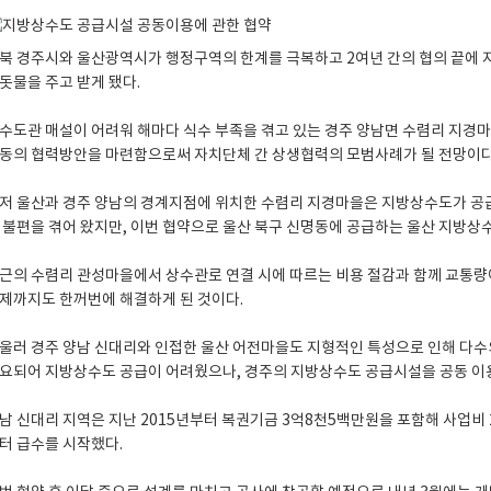
북 경주시와 울산광역시가 행정구역의 한계를 극복하고 2여년 간의 협의 끝에 
돗물을 주고 받게 됐다.
수도관 매설이 어려워 해마다 식수 부족을 겪고 있는 경주 양남면 수렴리 지경
동의 협력방안을 마련함으로써 자치단체 간 상생협력의 모범사례가 될 전망이다
저 울산과 경주 양남의 경계지점에 위치한 수렴리 지경마을은 지방상수도가 공
 불편을 겪어 왔지만, 이번 협약으로 울산 북구 신명동에 공급하는 울산 지방상
근의 수렴리 관성마을에서 상수관로 연결 시에 따르는 비용 절감과 함께 교통량이
제까지도 한꺼번에 해결하게 된 것이다.
울러 경주 양남 신대리와 인접한 울산 어전마을도 지형적인 특성으로 인해 다수
요되어 지방상수도 공급이 어려웠으나, 경주의 지방상수도 공급시설을 공동 이
남 신대리 지역은 지난 2015년부터 복권기금 3억8천5백만원을 포함해 사업비 
터 급수를 시작했다.