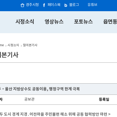
경주시청
페이스북
블로그
유튜브
시정소식
영상뉴스
포토뉴스
읍면
me
시정소식
많이본기사
이본기사
‧울산 지방상수도 공동이용, 행정구역 한계 극복
자
공보관
등록일
 두 도시 경계 지경․어전마을 주민불편 해소 위해 공동 협력방안 마련 >