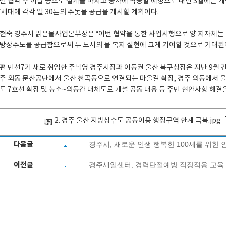
번 협약 후 이달 중으로 설계를 마치고 공사에 착공할 예정으로 내년 3월에는 
7세대에 각각 일 30톤의 수돗물 공급을 개시할 계획이다.
현숙 경주시 맑은물사업본부장은 “이번 협약을 통한 사업시행으로 양 지자체는
방상수도를 공급함으로써 두 도시의 물 복지 실현에 크게 기여할 것으로 기대된다
편 민선7기 새로 취임한 주낙영 경주시장과 이동권 울산 북구청장은 지난 9월 
주 외동 문산공단에서 울산 천곡동으로 연결되는 마을길 확장, 경주 외동에서 
도 7호선 확장 및 농소~외동간 대체도로 개설 공동 대응 등 주민 현안사항 해결
2. 경주 울산 지방상수도 공동이용 행정구역 한계 극복.jpg
다음글
경주시, 새로운 인생 행복한 100세를 위한
이전글
경주새일센터, 경력단절예방 직장적응 교육