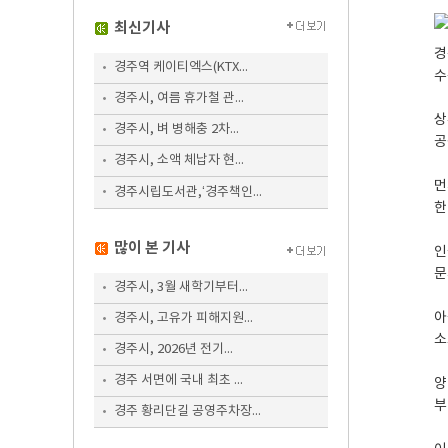
최신기사
경
경주역 케이티엑스(KTX...
수
경주시, 여름 휴가철 관...
상
경주시, 벼 병해충 2차...
공
경주시, 소액 체납자 현...
먼
경주시립도서관,‘경주책인...
한
많이 본 기사
인
문
경주시, 3월 새학기부터...
아
경주시, 고유가 피해지원...
소
경주시, 2026년 전기...
경주 서면에 국내 최초 ...
양
부
경주 황리단길 공영주차장...