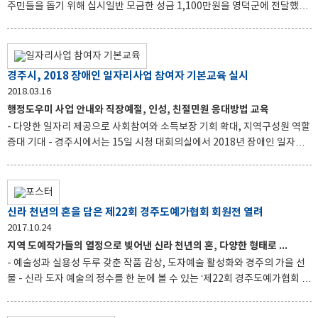
주민들을 돕기 위해 십시일반 모금한 성금 1,100만원을 영덕군에 전달했다.
이번 성금 모금은 2년 전 지진 발생시 조기에 복구를 할 수 있었던 것은 주
위에서 도와준 힘이 컸다고 생각한 1,600여 전직원들이 태풍피해 복구와 피
해 주민들에게 조금이나마 도움이 되길 바라는 마음으로 자발적으로 참여하
여 이뤄졌다. 이날 성금 전달을 위해 영덕군청을 직접 방문한 주낙영 경주시
경주시, 2018 장애인 일자리사업 참여자 기본교육 실시
장은 “영덕은 동해안 5개시군 행정협의회를 같이 하는 이웃사촌으로서 어렵
2018.03.16
고 힘든 일은 함께 나누는 것이 당연한 일”이라며, “영덕군의 피해복구가 조
행정도우미 사업 안내와 직장예절, 인성, 친절민원 응대방법 교육
속히 완료되어 하루빨리 주민들이 일상으로 돌아갈 수 있게 되기를 바란다
- 다양한 일자리 제공으로 사회참여와 소득보장 기회 확대, 지역구성원 역할
&rdq
증대 기대 - 경주시에서는 15일 시청 대회의실에서 2018년 장애인 일자리
사업 참여자 34명이 참여한 가운데, 원활한 사업 진행을 위한 참여자 기본교
육을 실시했다. ‘장애인 일자리사업’은 취업이 어려운 장애인들에게 다양한
일자리를 제공하여 사회참여와 소득보장의 기회를 확대하고, 참여자들의 직
업적인 역량을 강화하여 재활과 자립여건을 조성하는 데 큰 역할을 하기 위
신라 천년의 혼을 담은 제22회 경주도예가협회 회원전 열려
해 실시하고 있다. 이를 위해 경주시는 약 6억7천만원의 예산을 소요하여
2017.10.24
만 18세 이상 등록장애인 34명(전일제 26명, 시간제 8명)을 대상으로 읍면
지역 도예작가들의 열정으로 빚어낸 신라 천년의 혼, 다양한 형태로 만날
동 주민센터나 공공기관 등의 행정도우미로써 일할 수 있도록 지원하고 있
- 예술성과 실용성 두루 갖춘 작품 감상, 도자예술 활성화와 경주의 가을 선
다. &nb
물 - 신라 도자 예술의 정수를 한 눈에 볼 수 있는 ‘제22회 경주도예가협회 회
원전’이 25일부터 29일까지 5일간 동부사적지 첨성대일원에서 열린다. 경
주도예가협회(회장 임병철)가 주관하는 이번 전시회는 ‘신라 천년의 혼을 담