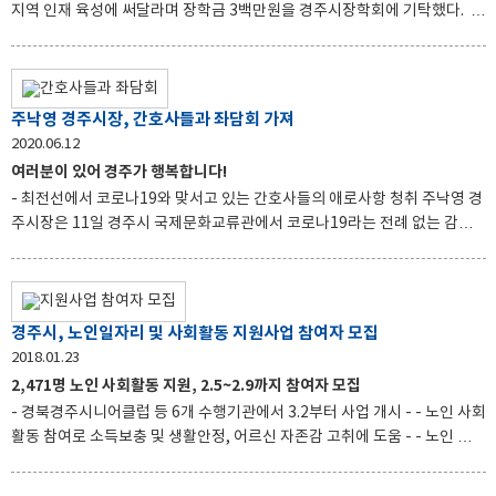
지역 인재 육성에 써달라며 장학금 3백만원을 경주시장학회에 기탁했다.
창립 32주년을 맞은 남석회는 매년 100여명의 회원들과 함께 10월 고향 문
화유산 탐방행사를 갖고 있으며, 지난 2016년에도 5백만원의 장학금 전달
을 비롯해 불우이웃돕기, 고향 특산물 팔아주기 등 경주 발전과 후학 양성을
위한 다양한 활동을 펼치고 있다. 백재환 회장은 “민선7기를 맞아 새롭게 도
주낙영 경주시장, 간호사들과 좌담회 가져
약하는 고향 경주를 위해 조금이나마 도움이 되길 바라는 마음으로, 미래 세
2020.06.12
대를 위한 장학금을 기탁하기로 했다”고 전했다. 주낙영 경주시장은 “비록
여러분이 있어 경주가 행복합니다!
고향을 떠나 있지만 경주에 대한 변함없는 애정과 관심에 깊은 감
- 최전선에서 코로나19와 맞서고 있는 간호사들의 애로사항 청취 주낙영 경
주시장은 11일 경주시 국제문화교류관에서 코로나19라는 전례 없는 감염
병 발생으로 열악한 환경 속에서도 시민의 안전을 위해 최전선에서 아름다
운 땀방울을 흘리고 있는 간호사와 좌담회를 가졌다 주 시장은 관내 간호사
8명과 코로나19 선별진료소 근무, 확진환자 돌봄, 복지시설 입소자 관리, 일
반환자 대응 등의 헌신에 감사를 전하고, 자유롭고 편안한 분위기속에서 격
경주시, 노인일자리 및 사회활동 지원사업 참여자 모집
의 없는 대화를 나눴다 이날 참석한 간호사들은 질병에 대한 두려움, 질병에
2018.01.23
노출된 간호사라는 따가운 주위시선 및 가족에게 전파 우려, 음압병동에서
2,471명 노인 사회활동 지원, 2.5~2.9까지 참여자 모집
레벨D 방호복 착용에 따른 불편함과 체력고갈, 확진자의 안타까운 사연 등
- 경북경주시니어클럽 등 6개 수행기관에서 3.2부터 사업 개시 - - 노인 사회
코로나19 대응 과정에서 느낀 일들에 대해 서로 공감하고 소
활동 참여로 소득보충 및 생활안정, 어르신 자존감 고취에 도움 - - 노인 사회
관계 회복과 의료비 절감, 월 평균 가구소득 증가 기여 기대 - 경주시가 어르
신들이 노년기에 활기차고 건강한 노후 생활을 영위할 수 있도록 다양한 사