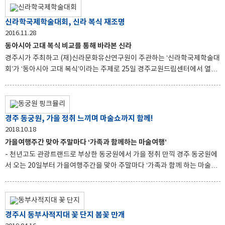
다’라는 주제로, 지역의 도예 작가 40여명이 흙과 불 그리고 작가의 열정으
로 빚어낸 토기와 청자, 분청과 백자, 생활도자기 등 다양한 크기와 형태의
신라학국제학술대회, 신라 복식 재조명
도자기를 전통과 현대, 시간과 공간, 구상과 추상을 넘나드는 구성으로 전시
2016.11.28
된다. 신라 토기의 맥을 이어온 경주에서 도예문화를 한눈에 볼 수 있는 이번
동아시아 고대 복식 비교를 통해 바라본 신라
전시회는 신라 토기의 모든 것과 각종 생활 공예품을 직접 볼 수 있는 절호의
경주시가 주최하고 (재)신라문화유산연구원이 주관하는 ‘신라학국제학술대
기회다. 저명한 도공들의 예술혼과 열
회’가 ‘동아시아 고대 복식’이라는 주제로 25일 경주교원드림센터에서 열렸
다. 올해로 10회째를 맞이하는 신라학국제학술대회는 국제적인 석학들을
주축으로 고대 동아시아의 핵심이었던 신라의 역사와 문화에 대한 학술적
연구를 통해 신라학의 가치를 재조명하고자 2007년부터 시작되어 해를 거
듭할수록 내실 있는 학술대회로 국제적 위상을 높여가고 있다. 이번 학술대
경주 동궁원, 가을 정취 느끼며 마술쇼까지 함께!
회는 ‘동아시아 고대 복식’이라는 학술주제를 통해 신라와 주변국의 고대 복
2018.10.18
식을 비교함으로써 당시 문화와 생활사가 녹아있는 신라 복식의 특징을 심
가을여행주간 맞아 주말마다 ‘가족과 함께하는 마술여행’
도 있게 규명하는 시간을 가졌다. 김문자 수원대 교수가 ‘고신라 복식연구’라
- 천년고도 관광트랜드로 부상한 동궁원에서 가을 정취 만끽 경주 동궁원에
는 주제로 기조강연을 시작으로 권순희 수원대 교수의 ‘신라 왕릉의 석인상
서 오는 20일부터 가을여행주간을 맞아 주말마다 ‘가족과 함께 하는 마술공
연’을 개최한다고 밝혔다. 이번 마술공연은 여행하기 좋은 계절, 가을에 접어
들면서 동궁원을 찾는 고객들에게 볼거리에 더해 재미있는 즐길거리를 제공
하고자 마련됐다. 동궁식물원 1관과 2관 사이에 위치한 죽지랑 북 카페에서
다음달 11일까지 4주간에 걸쳐 주말 오후 1시와 3시에 멋진 마술공연이 펼
경주시 동부사적지대 꽃 단지 봄꽃 만개
쳐진다. 비둘기, 빌리어드볼, 실크, 링 등을 이용한 스테이지 마술과 휴지와