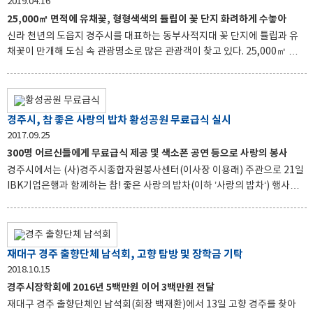
2019.04.16
슬러시 파우더를 활용한 관람객이 함께 참여하는 신나는 마술쇼가 연출된
25,000㎡ 면적에 유채꽃, 형형색색의 튤립이 꽃 단지 화려하게 수놓아
다. 공연 사이사이에는 아이들과 연인들 그리고 가족들에게 예쁜 풍선아트
신라 천년의 도읍지 경주시를 대표하는 동부사적지대 꽃 단지에 튤립과 유
를 선물해 행복을 듬뿍 담아 선사할 예정이다
채꽃이 만개해 도심 속 관광명소로 많은 관광객이 찾고 있다. 25,000㎡ 면적
에 유채꽃이 노란빛으로 첨성대를 따뜻하게 감싸며 봄이 절정에 다다랐음을
알리고 형형색색의 튤립이 꽃 단지를 화려하게 수놓고 있다. 경주시는 봄에
경주를 찾는 관광객들에게 다양한 볼거리를 제공하기 위해 지난해 10월부
터 튤립과 유채를 파종하는 등 손님맞이 준비를 했다. 그 노력의 결과 최근
경주시, 참 좋은 사랑의 밥차 황성공원 무료급식 실시
경주의 핫플레이스로 떠오른 황리단길을 시작으로 대릉원, 동부사적지대 꽃
2017.09.25
단지와 동궁과 월지까지 연결되는 다채로운 관광 상품이 개발됐다. 본격적
300명 어르신들에게 무료급식 제공 및 색소폰 공연 등으로 사랑의 봉사
인 관광철을 맞아 계절별 다양한 꽃 단지를 조성함으로써 사계절 내내 볼거
경주시에서는 (사)경주시종합자원봉사센터(이사장 이용래) 주관으로 21일
리를 제공하고 다채로운 체험이 가능
IBK기업은행과 함께하는 참! 좋은 사랑의 밥차(이하 ’사랑의 밥차‘) 행사를
황성공원 시민운동장 앞에서 실시했다. ‘사랑의 밥차’는 3.5톤 트럭 내부에
취사시설과 냉장, 급수설비 등 최신장비를 설치해 1회 최대 300인분의 배식
이 가능하도록 특수 개조해 각종 편의기능이 대폭 보강된 최신식 이동형 급
식 차량이다. 사랑의 밥차 무료급식행사는 2014년 9월 차량전달식을 시작
재대구 경주 출향단체 남석회, 고향 탐방 및 장학금 기탁
으로 경주 지역 곳곳을 찾아다니며 형편이 어려운 이웃 및 어르신들에게 식
2018.10.15
사를 제공하기 위해 운영하고 있으며, 재난재해 비상사태 발생 시 경주를 포
경주시장학회에 2016년 5백만원 이어 3백만원 전달
함한 경북 전 지역에 걸쳐 무료 급식 지원 활동에 활용 되고 있고
재대구 경주 출향단체인 남석회(회장 백재환)에서 13일 고향 경주를 찾아