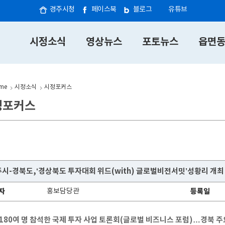
경주시청
페이스북
블로그
유튜브
시정소식
영상뉴스
포토뉴스
읍면
me
시정소식
시정포커스
정포커스
시-경북도,‘경상북도 투자대회 위드(with) 글로벌비전서밋’성황리 개최
자
홍보담당관
등록일
 180여 명 참석한 국제 투자 사업 토론회(글로벌 비즈니스 포럼)…경북 주