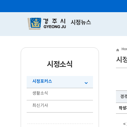
시정뉴스
Ho
시
시정소식
시정포커스
생활소식
경주
최신기사
작성
<