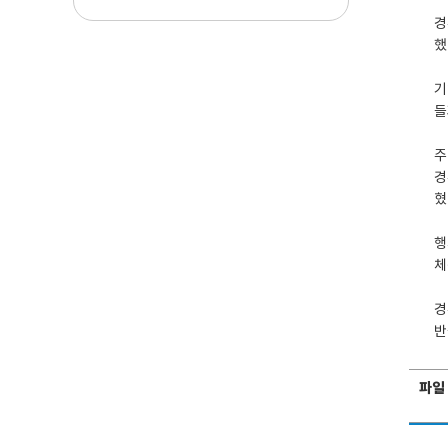
경
했
기
들
주
경
혔
행
체
경
반
파일