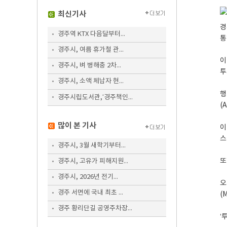
최신기사
경
경주역 KTX 다음달부터...
통
경주시, 여름 휴가철 관...
이
경주시, 벼 병해충 2차...
투
경주시, 소액 체납자 현...
행
경주시립도서관,‘경주책인...
(
많이 본 기사
이
스
경주시, 3월 새학기부터...
또
경주시, 고유가 피해지원...
경주시, 2026년 전기...
오
경주 서면에 국내 최초 ...
(
경주 황리단길 공영주차장...
‘