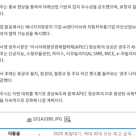
주는 홍보 영상을 통하여 미래산업 기반과 입지 우수성을 강조했으며, 포항과 칠곡
다.
업 발표에서는 에너지저장장치 기업 ㈜엔다이브와 자동차부품기업 아진산업㈜이
과의 협력 가능성을 제시했다.
낙영 경주시장은 “아시아태평양경제협력체(APEC) 정상회의 성공은 경주가 세
주는 인공지능, 소형모듈원전, 마이스, 이모빌리티(AI, SMR, MICE, e-모빌
다.
사 후에는 동궁과 월지, 첨성대, 월정교 등 주요 야간 명소를 둘러보는 ‘경주 나
감했다.
주시는 이번 대회를 계기로 경상북도와 함께 APEC 정상회의 이후 형성된 국제
을 지속적으로 강화해 나갈 계획이다.
1D1A3390.JPG
다음글
2025 화랑대기, 역대 최대 규모·최고 성과…