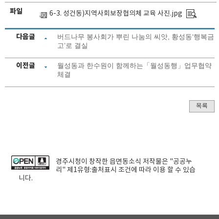
파일
6-3. 성건동)지역사회보장협의체 교육 사진.jpg
다음글
버드나무 봉사회가 뿌린 나눔의 씨앗, 황성동‘행복금
고’로 결실
이전글
월성동과 한수원이 함께하는「월성동행」업무협약
체결
목록
경주시청
이 창작한
읍면동소식
저작물은 "공공누
리"
제1유형:출처표시
조건에 따라 이용 할 수 있습
니다.