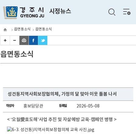
전체
시정뉴스
메뉴
읍면동소식
읍면동소식
읍면동소식
성건동지역사회보장협의체, 가정의 달 맞아 이웃 돌봄 나서
작성자
홍보담당관
등록일
2026-05-08
< ‘오월愛효도해’사업 추진 및 자살예방 교육·캠페인 병행 >