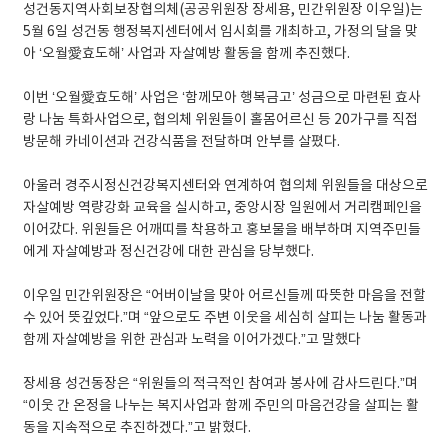
성건동지역사회보장협의체(공공위원장 장세용, 민간위원장 이우일)는
5월 6일 성건동 행정복지센터에서 임시회를 개최하고, 가정의 달을 맞
아 ‘오월愛효도해’ 사업과 자살예방 활동을 함께 추진했다.
이번 ‘오월愛효도해’ 사업은 ‘함께모아 행복금고’ 성금으로 마련된 효사
랑 나눔 특화사업으로, 협의체 위원들이 홀몸어르신 등 20가구를 직접
방문해 카네이션과 건강식품을 전달하며 안부를 살폈다.
아울러 경주시정신건강복지센터와 연계하여 협의체 위원들을 대상으로
자살예방 역량강화 교육을 실시하고, 중앙시장 일원에서 거리캠페인을
이어갔다. 위원들은 어깨띠를 착용하고 홍보물을 배부하며 지역주민들
에게 자살예방과 정신건강에 대한 관심을 당부했다.
이우일 민간위원장은 “어버이날을 맞아 어르신들께 따뜻한 마음을 전할
수 있어 뜻깊었다.”며 “앞으로도 주변 이웃을 세심히 살피는 나눔 활동과
함께 자살예방을 위한 관심과 노력을 이어가겠다.”고 말했다
장세용 성건동장은 “위원들의 적극적인 참여과 봉사에 감사드린다.”며
“이웃 간 온정을 나누는 복지사업과 함께 주민의 마음건강을 살피는 활
동을 지속적으로 추진하겠다.”고 밝혔다.